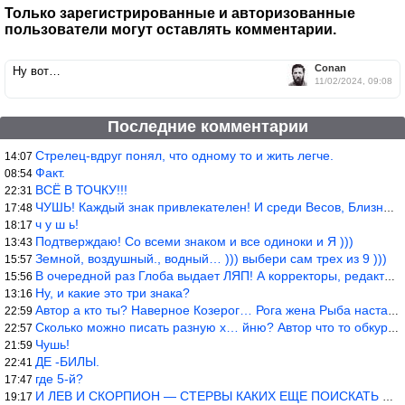
Только зарегистрированные и авторизованные
пользователи могут оставлять комментарии.
Conan
Ну вот…
11/02/2024, 09:08
Последние комментарии
Стрелец-вдруг понял, что одному то и жить легче.
14:07
Факт.
08:54
ВСЁ В ТОЧКУ!!!
22:31
ЧУШЬ! Каждый знак привлекателен! И среди Весов, Близнецов встреч
17:48
ч у ш ь!
18:17
Подтверждаю! Со всеми знаком и все одиноки и Я )))
13:43
Земной, воздушный., водный… ))) выбери сам трех из 9 )))
15:57
В очередной раз Глоба выдает ЛЯП! А корректоры, редакторы пропус
15:56
Ну, и какие это три знака?
13:16
Автор а кто ты? Наверное Козерог… Рога жена Рыба наставила ))
22:59
Сколько можно писать разную х… йню? Автор что то обкурился?
22:57
Чушь!
21:59
ДЕ -БИЛЫ.
22:41
где 5-й?
17:47
И ЛЕВ И СКОРПИОН — СТЕРВЫ КАКИХ ЕЩЕ ПОИСКАТЬ НАДО
19:17