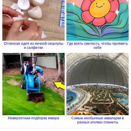
Отличная идея из яичной скорлупы
Где взять смелость, чтобы проявить
и салфетки
себя
Невероятная подборка юмора
Самые необычные аквапарки в
разных уголках планеты