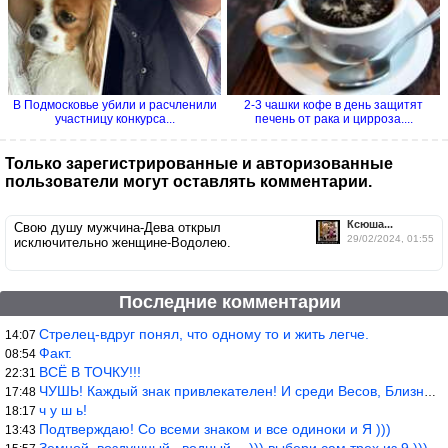
В Подмосковье убили и расчленили
2-3 чашки кофе в день защитят
участницу конкурса...
печень от рака и цирроза....
Только зарегистрированные и авторизованные
пользователи могут оставлять комментарии.
Ксюша...
Свою душу мужчина-Дева открыл
29/02/2024, 01:55
исключительно женщине-Водолею.
Последние комментарии
Стрелец-вдруг понял, что одному то и жить легче.
14:07
Факт.
08:54
ВСЁ В ТОЧКУ!!!
22:31
ЧУШЬ! Каждый знак привлекателен! И среди Весов, Близнецов встреч
17:48
ч у ш ь!
18:17
Подтверждаю! Со всеми знаком и все одиноки и Я )))
13:43
Земной, воздушный., водный… ))) выбери сам трех из 9 )))