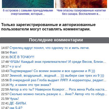
6 островов с самыми причудливыми
Чем опасны газированные напитки
очертаниями, которые...
без сахара. Воспаления в...
Только зарегистрированные и авторизованные
пользователи могут оставлять комментарии.
Последние комментарии
Стрелец-вдруг понял, что одному то и жить легче.
14:07
Факт.
08:54
ВСЁ В ТОЧКУ!!!
22:31
ЧУШЬ! Каждый знак привлекателен! И среди Весов, Близнецов встреч
17:48
ч у ш ь!
18:17
Подтверждаю! Со всеми знаком и все одиноки и Я )))
13:43
Земной, воздушный., водный… ))) выбери сам трех из 9 )))
15:57
В очередной раз Глоба выдает ЛЯП! А корректоры, редакторы пропус
15:56
Ну, и какие это три знака?
13:16
Автор а кто ты? Наверное Козерог… Рога жена Рыба наставила ))
22:59
Сколько можно писать разную х… йню? Автор что то обкурился?
22:57
Чушь!
21:59
ДЕ -БИЛЫ.
22:41
где 5-й?
17:47