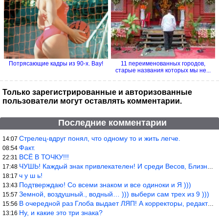
Потрясающие кадры из 90-х. Вау!
11 переименованных городов,
старые названия которых мы не...
Только зарегистрированные и авторизованные
пользователи могут оставлять комментарии.
Последние комментарии
Стрелец-вдруг понял, что одному то и жить легче.
14:07
Факт.
08:54
ВСЁ В ТОЧКУ!!!
22:31
ЧУШЬ! Каждый знак привлекателен! И среди Весов, Близнецов встреч
17:48
ч у ш ь!
18:17
Подтверждаю! Со всеми знаком и все одиноки и Я )))
13:43
Земной, воздушный., водный… ))) выбери сам трех из 9 )))
15:57
В очередной раз Глоба выдает ЛЯП! А корректоры, редакторы пропус
15:56
Ну, и какие это три знака?
13:16