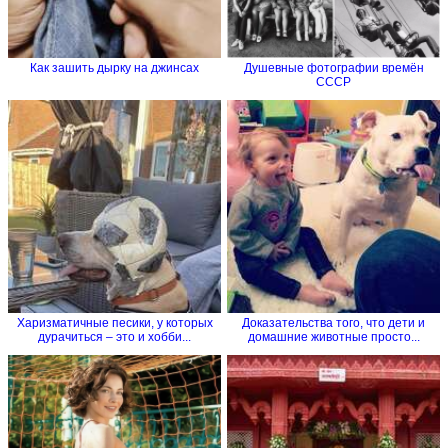
Как зашить дырку на джинсах
Душевные фотографии времён
СССР
Харизматичные песики, у которых
Доказательства того, что дети и
дурачиться – это и хобби...
домашние животные просто...