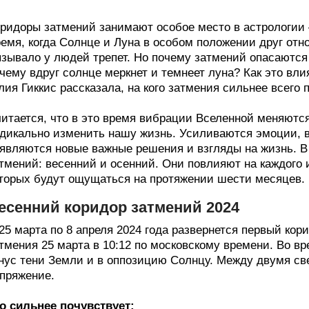
ридоры затмений занимают особое место в астрологии 
емя, когда Солнце и Луна в особом положении друг отн
зывало у людей трепет. Но почему затмений опасаются 
чему вдруг солнце меркнет и темнеет луна? Как это вли
ия Гиккис рассказала, на кого затмения сильнее всего 
итается, что в это время вибрации Вселенной меняются
дикально изменить нашу жизнь. Усиливаются эмоции, 
являются новые важные решения и взгляды на жизнь. В 
тмений: весенний и осенний. Они повлияют на каждого 
торых будут ощущаться на протяжении шести месяцев.
есенний коридор затмений 2024
25 марта по 8 апреля 2024 года развернется первый кор
тмения 25 марта в 10:12 по московскому времени. Во вр
нус тени Земли и в оппозицию Солнцу. Между двумя св
пряжение.
о сильнее почувствует: