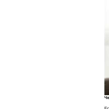
Че
Ес