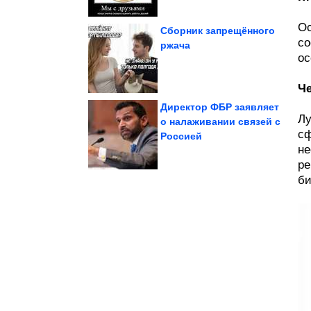
Ос
Сборник запрещённого
со
ржача
ос
в Африке Китай...
железорудного проекта
Для крупнейшего
Че
Директор ФБР заявляет
Лу
о налаживании связей с
сф
Россией
жидкости в жару
нельзя пить много
Кому категорически
не
ре
би