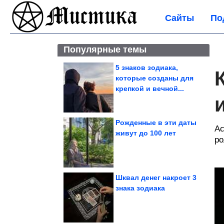
Сайты
По
Популярные темы
5 знаков зодиака,
которые созданы для
крепкой и вечной...
Рожденные в эти даты
Ас
живут до 100 лет
ро
Шквал денег накроет 3
знака зодиака