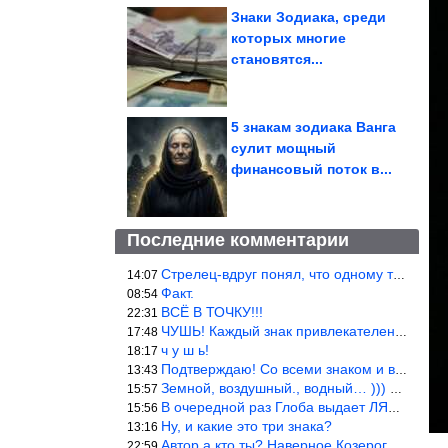
Знаки Зодиака, среди
которых многие
становятся...
5 знакам зодиака Ванга
сулит мощный
финансовый поток в...
Последние комментарии
Стрелец-вдруг понял, что одному то и жить легче.
14:07
Факт.
08:54
ВСЁ В ТОЧКУ!!!
22:31
ЧУШЬ! Каждый знак привлекателен! И среди Весов, Близнецов встреч
17:48
ч у ш ь!
18:17
Подтверждаю! Со всеми знаком и все одиноки и Я )))
13:43
Земной, воздушный., водный… ))) выбери сам трех из 9 )))
15:57
В очередной раз Глоба выдает ЛЯП! А корректоры, редакторы пропус
15:56
Ну, и какие это три знака?
13:16
Автор а кто ты? Наверное Козерог… Рога жена Рыба наставила ))
22:59