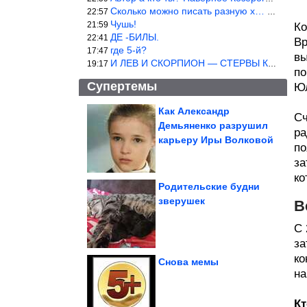
Сколько можно писать разную х… йню? Автор что то обкурился?
22:57
Чушь!
21:59
Ко
ДЕ -БИЛЫ.
22:41
Вр
где 5-й?
17:47
вы
И ЛЕВ И СКОРПИОН — СТЕРВЫ КАКИХ ЕЩЕ ПОИСКАТЬ НАДО
19:17
по
Супертемы
Юл
Как Александр
Сч
Демьяненко разрушил
ра
Долгая нездоровая
жизнь
карьеру Иры Волковой
по
за
ко
Родительские будни
зверушек
В
Приколы со всяким
разным
С 
за
ко
Снова мемы
на
Исторические фото. Потрясающе!
Кт