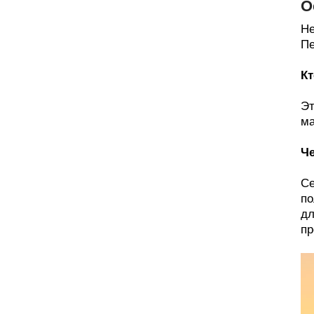
О
Не
Пе
Кт
Эт
ма
Че
Се
по
дл
пр