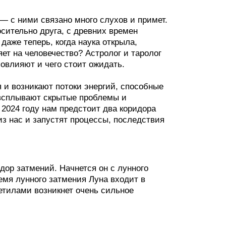
— с ними связано много слухов и примет.
осительно друга, с древних времен
даже теперь, когда наука открыла,
яет на человечество? Астролог и таролог
повлияют и чего стоит ожидать.
 и возникают потоки энергий, способные
всплывают скрытые проблемы и
2024 году нам предстоит два коридора
из нас и запустят процессы, последствия
идор затмений. Начнется он с лунного
емя лунного затмения Луна входит в
етилами возникнет очень сильное