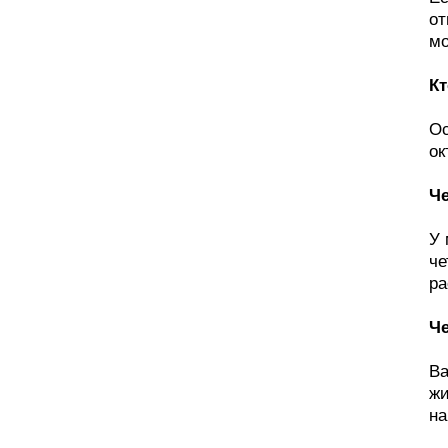
от
мо
Кт
Ос
ок
Че
У 
че
ра
Че
Ва
жи
на