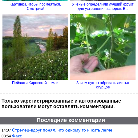
Картинки, чтобы посмеяться.
Ученые определили лучший фрукт
Смотрим!
для устранения запоров. В...
Пейзажи Кировской земли
Зачем нужно обрезать листья
огурцов
Только зарегистрированные и авторизованные
пользователи могут оставлять комментарии.
Последние комментарии
Стрелец-вдруг понял, что одному то и жить легче.
14:07
Факт.
08:54