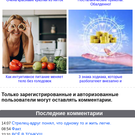
Очень красивые куколки из ниток
Ностальгические приколы.
Обалденно!
Как интуитивное питание меняет
3 знака зодиака, которые
тело без голодовок
разбогатеют внезапно и
стремительно
Только зарегистрированные и авторизованные
пользователи могут оставлять комментарии.
Последние комментарии
Стрелец-вдруг понял, что одному то и жить легче.
14:07
Факт.
08:54
ВСЁ В ТОЧКУ!!!
22:31