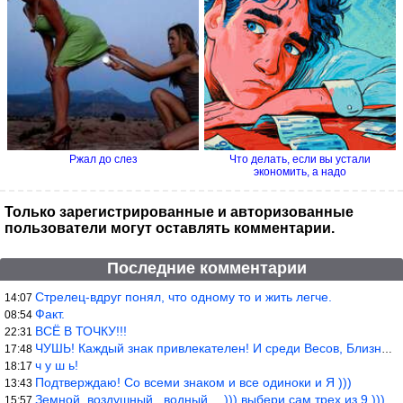
Ржал до слез
Что делать, если вы устали
экономить, а надо
Только зарегистрированные и авторизованные
пользователи могут оставлять комментарии.
Последние комментарии
Стрелец-вдруг понял, что одному то и жить легче.
14:07
Факт.
08:54
ВСЁ В ТОЧКУ!!!
22:31
ЧУШЬ! Каждый знак привлекателен! И среди Весов, Близнецов встреч
17:48
ч у ш ь!
18:17
Подтверждаю! Со всеми знаком и все одиноки и Я )))
13:43
Земной, воздушный., водный… ))) выбери сам трех из 9 )))
15:57