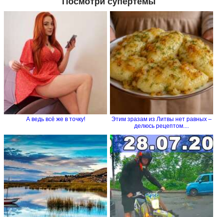
Посмотри супертемы
А ведь всё же в точку!
Этим зразам из Литвы нет равных –
делюсь рецептом....