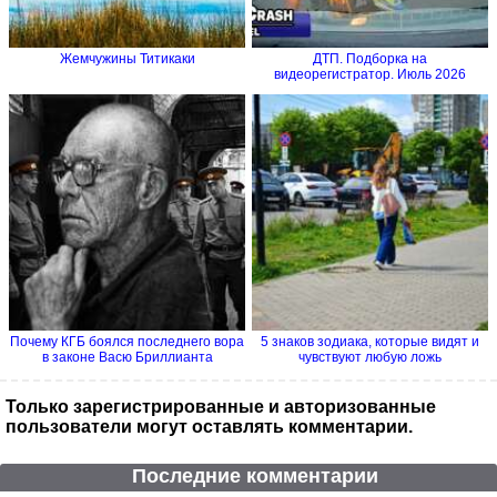
Жемчужины Титикаки
ДТП. Подборка на
видеорегистратор. Июль 2026
Почему КГБ боялся последнего вора
5 знаков зодиака, которые видят и
в законе Васю Бриллианта
чувствуют любую ложь
Только зарегистрированные и авторизованные
пользователи могут оставлять комментарии.
Последние комментарии