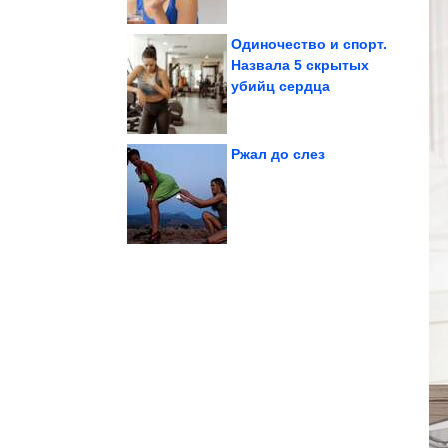
Одиночество и спорт.
Назвала 5 скрытых
убийц сердца
скорости
Лёгкий бред на высокой
Ржал до слез
феномен совместного...
здесь». Что такое
«Смотри, вот мы и