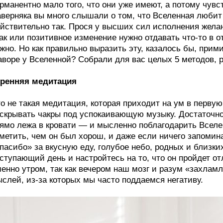
рманентно мало того, что они уже имеют, а потому чувс
верняка вы много слышали о том, что Вселенная любит 
йствительно так. Прося у высших сил исполнения желан
ак или позитивное изменение нужно отдавать что-то в о
жно. Но как правильно выразить эту, казалось бы, при
воре у Вселенной? Собрали для вас целых 5 методов, 
тренняя медитация
о не такая медитация, которая приходит на ум в перву
скрывать чакры под успокаивающую музыку. Достаточно
ямо лежа в кровати — и мысленно поблагодарить Всел
метить, чем он был хорош, и даже если ничего запоми
пасибо» за вкусную еду, голубое небо, родных и близки
ступающий день и настройтесь на то, что он пройдет о
енно утром, так как вечером наш мозг и разум «захла
слей, из-за которых мы часто поддаемся негативу.