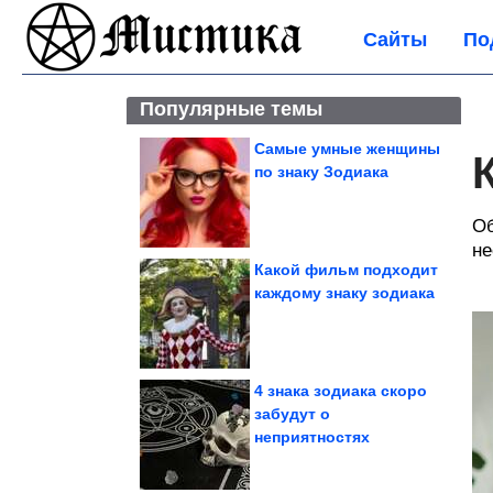
Сайты
По
Популярные темы
Самые умные женщины
по знаку Зодиака
Об
не
Какой фильм подходит
каждому знаку зодиака
4 знака зодиака скоро
забудут о
неприятностях