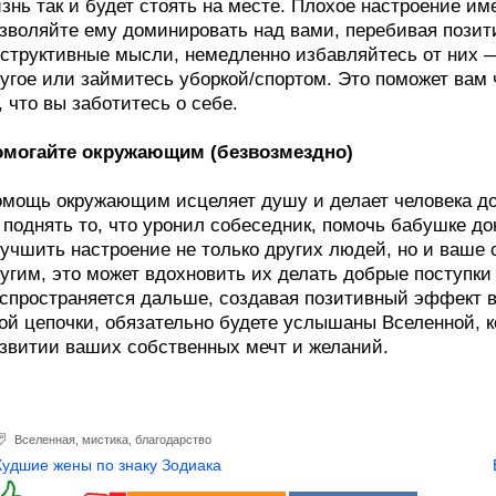
знь так и будет стоять на месте. Плохое настроение им
зволяйте ему доминировать над вами, перебивая позити
структивные мысли, немедленно избавляйтесь от них —
угое или займитесь уборкой/спортом. Это поможет вам
, что вы заботитесь о себе.
омогайте окружающим (безвозмездно)
мощь окружающим исцеляет душу и делает человека до
поднять то, что уронил собеседник, помочь бабушке до
учшить настроение не только других людей, но и ваше 
угим, это может вдохновить их делать добрые поступки 
спространяется дальше, создавая позитивный эффект в
ой цепочки, обязательно будете услышаны Вселенной, к
звитии ваших собственных мечт и желаний.
Вселенная
,
мистика
,
благодарство
Худшие жены по знаку Зодиака