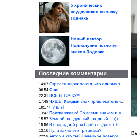
5 хронических
неудачников по знаку
зодиака
Новый вектор
Полнолуния поглотит
знаков Зодиака
Последние комментарии
Стрелец-вдруг понял, что одному то и жить легче.
14:07
Факт.
08:54
ВСЁ В ТОЧКУ!!!
22:31
ЧУШЬ! Каждый знак привлекателен! И среди Весов, Близнецов встреч
17:48
ч у ш ь!
18:17
Подтверждаю! Со всеми знаком и все одиноки и Я )))
13:43
Земной, воздушный., водный… ))) выбери сам трех из 9 )))
15:57
В очередной раз Глоба выдает ЛЯП! А корректоры, редакторы пропус
15:56
Ну, и какие это три знака?
13:16
Вы
Автор а кто ты? Наверное Козерог… Рога жена Рыба наставила ))
22:59