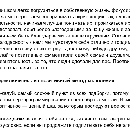
ишком легко погрузиться в собственную жизнь, фокуси
гда мы перестаем воспринимать окружающих так, слов
альности, начинаем лучше понимать их, проникаться их
вствовать себя более благодарными за нашу жизнь и за
чинаем быть благодарными за наше окружение. Согласите
агодарность к нам: мы чувствуем себя отлично и горди
енно поэтому стоит вернуть долг кому-нибудь другому,
лайте позитивные комментарии своей семье и друзьям
изнательность за то, что люди сделали для вас. Прояви
с вознаградит за это.
ереключитесь на позитивный метод мышления
жалуй, самый сложный пункт из всех подборки, потому 
лном перепрограммировании своего образа мысли. Изм
зитивное — ценный шаг, за которым последуют все ост
огие даже не ловят себя на том, как часто они говорят 
зусловно, если вы продолжите подпитывать себя негат