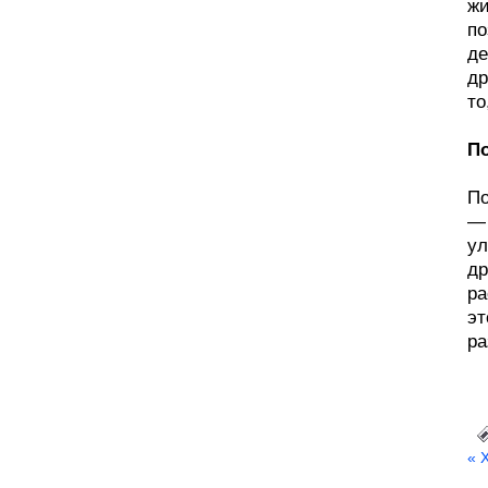
жи
по
де
др
то
П
По
— 
ул
др
ра
эт
ра
« 