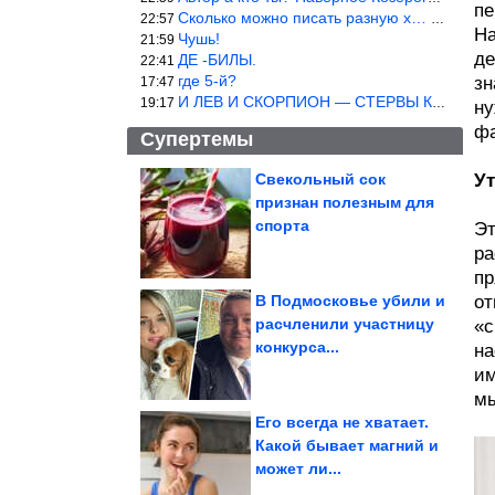
пе
Сколько можно писать разную х… йню? Автор что то обкурился?
22:57
На
Чушь!
21:59
де
ДЕ -БИЛЫ.
22:41
где 5-й?
зн
17:47
И ЛЕВ И СКОРПИОН — СТЕРВЫ КАКИХ ЕЩЕ ПОИСКАТЬ НАДО
19:17
ну
фа
Супертемы
Свекольный сок
У
признан полезным для
Ключевой фактор.
Ученые раскрыли
спорта
Эт
самый главный секрет...
ра
пр
В Подмосковье убили и
от
расчленили участницу
«с
Доказательства того,
конкурса...
что дети и домашние
на
животные...
им
мы
Его всегда не хватает.
Какой бывает магний и
может ли...
Что известно об атаках на Ростовскую область? В...