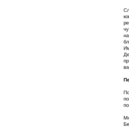
Сл
ко
ре
чу
на
бл
Им
Де
пр
ва
П
По
по
по
Мн
Бе