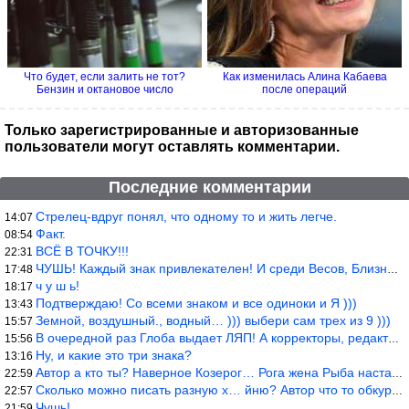
Что будет, если залить не тот?
Как изменилась Алина Кабаева
Бензин и октановое число
после операций
Только зарегистрированные и авторизованные
пользователи могут оставлять комментарии.
Последние комментарии
Стрелец-вдруг понял, что одному то и жить легче.
14:07
Факт.
08:54
ВСЁ В ТОЧКУ!!!
22:31
ЧУШЬ! Каждый знак привлекателен! И среди Весов, Близнецов встреч
17:48
ч у ш ь!
18:17
Подтверждаю! Со всеми знаком и все одиноки и Я )))
13:43
Земной, воздушный., водный… ))) выбери сам трех из 9 )))
15:57
В очередной раз Глоба выдает ЛЯП! А корректоры, редакторы пропус
15:56
Ну, и какие это три знака?
13:16
Автор а кто ты? Наверное Козерог… Рога жена Рыба наставила ))
22:59
Сколько можно писать разную х… йню? Автор что то обкурился?
22:57
Чушь!
21:59