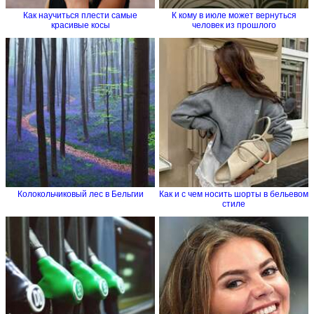
Как научиться плести самые
К кому в июле может вернуться
красивые косы
человек из прошлого
Колокольчиковый лес в Бельгии
Как и с чем носить шорты в бельевом
стиле