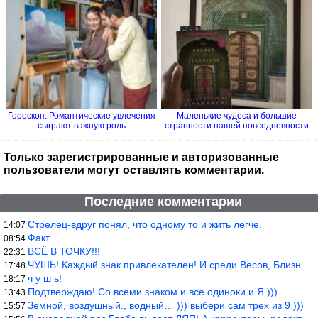
Гороскоп: Романтические увлечения
Маленькие чудеса и большие
сыграют важную роль
странности нашей повседневности
Только зарегистрированные и авторизованные
пользователи могут оставлять комментарии.
Последние комментарии
Стрелец-вдруг понял, что одному то и жить легче.
14:07
Факт.
08:54
ВСЁ В ТОЧКУ!!!
22:31
ЧУШЬ! Каждый знак привлекателен! И среди Весов, Близнецов встреч
17:48
ч у ш ь!
18:17
Подтверждаю! Со всеми знаком и все одиноки и Я )))
13:43
Земной, воздушный., водный… ))) выбери сам трех из 9 )))
15:57