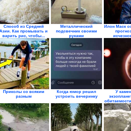
Способ из Средней
Металлический
Илон Маск с
Азии. Как промывать и
подсвечник своими
прогно
варить рис, чтобы...
руками
исчезнов
Приколы со всяким
Когда юмор решил
У каме
разным
устроить вечеринку
экзоплане
обитаемости