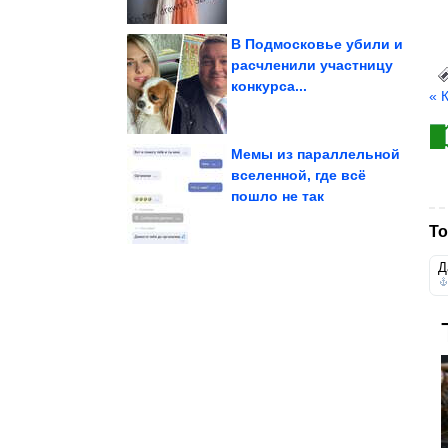
В Подмосковье убили и
расчленили участницу
конкурса...
ей...
распространяется и как
истерия легко
« 
Почему массовая
Мемы из параллельной
вселенной, где всё
пошло не так
страховки
Терапия смехом без
То
Д