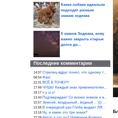
Какие собаки идеально
подходят разным
знакам зодиака
5 знаков Зодиака, кому
важно закрыть старые
долги до...
Последние комментарии
Стрелец-вдруг понял, что одному то и жить легче.
14:07
Факт.
08:54
ВСЁ В ТОЧКУ!!!
22:31
ЧУШЬ! Каждый знак привлекателен! И среди Весов, Близнецов встреч
17:48
ч у ш ь!
18:17
Подтверждаю! Со всеми знаком и все одиноки и Я )))
13:43
Земной, воздушный., водный… ))) выбери сам трех из 9 )))
15:57
В очередной раз Глоба выдает ЛЯП! А корректоры, редакторы пропус
15:56
Б
Ну, и какие это три знака?
13:16
Автор а кто ты? Наверное Козерог… Рога жена Рыба наставила ))
22:59