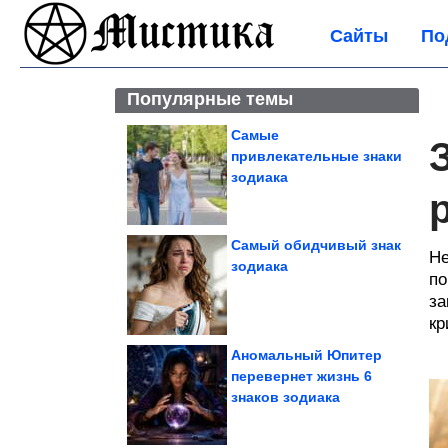
Сайты
По
Популярные темы
Самые
привлекательные знаки
зодиака
Самый обидчивый знак
Не
зодиака
по
за
кр
Аномальный Юпитер
перевернет жизнь 6
знаков зодиака