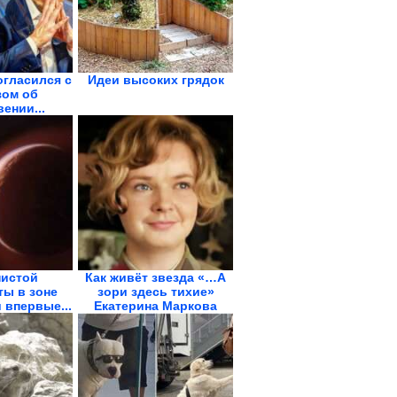
огласился с
Идеи высоких грядок
зом об
ении...
нистой
Как живёт звезда «…А
ты в зоне
зори здесь тихие»
 впервые...
Екатерина Маркова