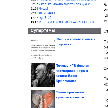
Сколько можно писать разную х… йню? Автор что то обкурился?
22:57
Бл
Чушь!
21:59
ма
ДЕ -БИЛЫ.
22:41
Ко
где 5-й?
17:47
мо
И ЛЕВ И СКОРПИОН — СТЕРВЫ КАКИХ ЕЩЕ ПОИСКАТЬ НАДО
19:17
Супертемы
С
Юмор и коментарии из
Ст
соцсетей
ри
Простая привычка
убережет двигатель от
поломки во время...
по
из
Почему КГБ боялся
С
последнего вора в
Топ-10 крупнейших
законе Васю
угольных шахт и
разрезов мира
Ск
Бриллианта
ис
пр
Очень красивые
куколки из ниток
По
Крошки, при взгляде на которых сердце сжимается от...
не