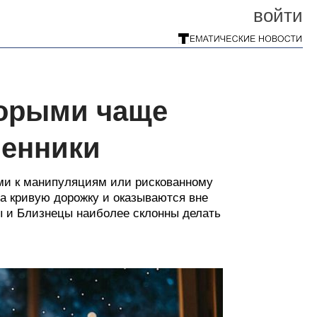
войти
торыми чаще
шенники
ми к манипуляциям или рискованному
а кривую дорожку и оказываются вне
цы и Близнецы наиболее склонны делать