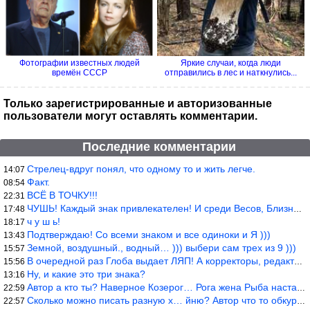
Фотографии известных людей
Яркие случаи, когда люди
времён СССР
отправились в лес и наткнулись...
Только зарегистрированные и авторизованные
пользователи могут оставлять комментарии.
Последние комментарии
Стрелец-вдруг понял, что одному то и жить легче.
14:07
Факт.
08:54
ВСЁ В ТОЧКУ!!!
22:31
ЧУШЬ! Каждый знак привлекателен! И среди Весов, Близнецов встреч
17:48
ч у ш ь!
18:17
Подтверждаю! Со всеми знаком и все одиноки и Я )))
13:43
Земной, воздушный., водный… ))) выбери сам трех из 9 )))
15:57
В очередной раз Глоба выдает ЛЯП! А корректоры, редакторы пропус
15:56
Ну, и какие это три знака?
13:16
Автор а кто ты? Наверное Козерог… Рога жена Рыба наставила ))
22:59
Сколько можно писать разную х… йню? Автор что то обкурился?
22:57