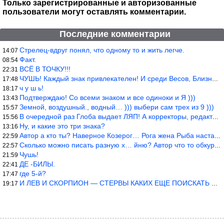
Только зарегистрированные и авторизованные
пользователи могут оставлять комментарии.
Последние комментарии
Стрелец-вдруг понял, что одному то и жить легче.
14:07
Факт.
08:54
ВСЁ В ТОЧКУ!!!
22:31
ЧУШЬ! Каждый знак привлекателен! И среди Весов, Близнецов встреч
17:48
ч у ш ь!
18:17
Подтверждаю! Со всеми знаком и все одиноки и Я )))
13:43
Земной, воздушный., водный… ))) выбери сам трех из 9 )))
15:57
В очередной раз Глоба выдает ЛЯП! А корректоры, редакторы пропус
15:56
Ну, и какие это три знака?
13:16
Автор а кто ты? Наверное Козерог… Рога жена Рыба наставила ))
22:59
Сколько можно писать разную х… йню? Автор что то обкурился?
22:57
Чушь!
21:59
ДЕ -БИЛЫ.
22:41
где 5-й?
17:47
И ЛЕВ И СКОРПИОН — СТЕРВЫ КАКИХ ЕЩЕ ПОИСКАТЬ НАДО
19:17