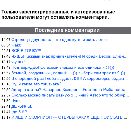
о...
Только зарегистрированные и авторизованные
пользователи могут оставлять комментарии.
Последние комментарии
Стрелец-вдруг понял, что одному то и жить легче.
14:07
Факт.
08:54
ВСЁ В ТОЧКУ!!!
22:31
ЧУШЬ! Каждый знак привлекателен! И среди Весов, Близнецов встреч
17:48
ч у ш ь!
18:17
Подтверждаю! Со всеми знаком и все одиноки и Я )))
13:43
Земной, воздушный., водный… ))) выбери сам трех из 9 )))
15:57
В очередной раз Глоба выдает ЛЯП! А корректоры, редакторы пропус
15:56
Ну, и какие это три знака?
13:16
Автор а кто ты? Наверное Козерог… Рога жена Рыба наставила ))
22:59
Сколько можно писать разную х… йню? Автор что то обкурился?
22:57
Чушь!
21:59
ДЕ -БИЛЫ.
22:41
где 5-й?
17:47
И ЛЕВ И СКОРПИОН — СТЕРВЫ КАКИХ ЕЩЕ ПОИСКАТЬ НАДО
19:17