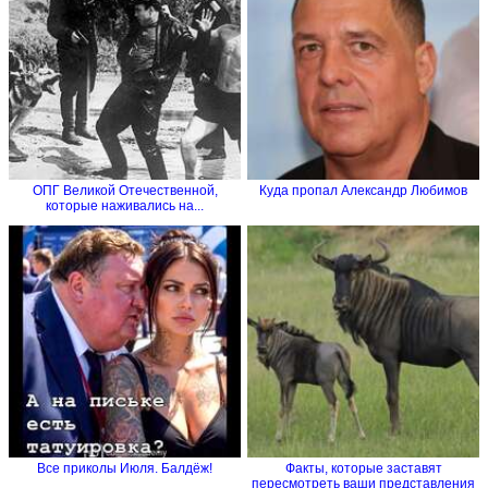
ОПГ Великой Отечественной,
Куда пропал Александр Любимов
которые наживались на...
Все приколы Июля. Балдёж!
Факты, которые заставят
пересмотреть ваши представления