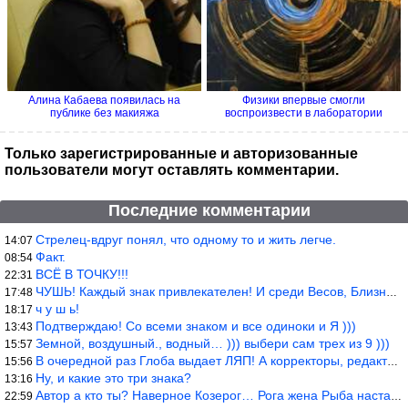
Алина Кабаева появилась на
Физики впервые смогли
публике без макияжа
воспроизвести в лаборатории
процесс...
Только зарегистрированные и авторизованные
пользователи могут оставлять комментарии.
Последние комментарии
Стрелец-вдруг понял, что одному то и жить легче.
14:07
Факт.
08:54
ВСЁ В ТОЧКУ!!!
22:31
ЧУШЬ! Каждый знак привлекателен! И среди Весов, Близнецов встреч
17:48
ч у ш ь!
18:17
Подтверждаю! Со всеми знаком и все одиноки и Я )))
13:43
Земной, воздушный., водный… ))) выбери сам трех из 9 )))
15:57
В очередной раз Глоба выдает ЛЯП! А корректоры, редакторы пропус
15:56
Ну, и какие это три знака?
13:16
Автор а кто ты? Наверное Козерог… Рога жена Рыба наставила ))
22:59