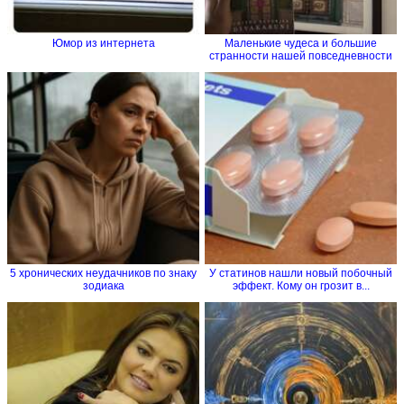
Юмор из интернета
Маленькие чудеса и большие
странности нашей повседневности
5 хронических неудачников по знаку
У статинов нашли новый побочный
зодиака
эффект. Кому он грозит в...