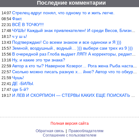
Последние комментарии
Стрелец-вдруг понял, что одному то и жить легче.
14:07
Факт.
08:54
ВСЁ В ТОЧКУ!!!
22:31
ЧУШЬ! Каждый знак привлекателен! И среди Весов, Близнецов встреч
17:48
ч у ш ь!
18:17
Подтверждаю! Со всеми знаком и все одиноки и Я )))
13:43
Земной, воздушный., водный… ))) выбери сам трех из 9 )))
15:57
В очередной раз Глоба выдает ЛЯП! А корректоры, редакторы пропус
15:56
Ну, и какие это три знака?
13:16
Автор а кто ты? Наверное Козерог… Рога жена Рыба наставила ))
22:59
Сколько можно писать разную х… йню? Автор что то обкурился?
22:57
Чушь!
21:59
ДЕ -БИЛЫ.
22:41
где 5-й?
17:47
И ЛЕВ И СКОРПИОН — СТЕРВЫ КАКИХ ЕЩЕ ПОИСКАТЬ НАДО
19:17
Полная версия сайта
Обратная связь
|
Правообладателям
Соглашение с пользователем