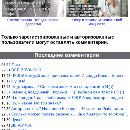
Смехотерапия. Всё для вашего
Юмор в режиме максимальной
здоровья
мощности
Только зарегистрированные и авторизованные
пользователи могут оставлять комментарии.
Последние комментарии
Факт.
08:54
ВСЁ В ТОЧКУ!!!
22:31
ЧУШЬ! Каждый знак привлекателен! И среди Весов, Близнецов встреч
17:48
ч у ш ь!
18:17
Подтверждаю! Со всеми знаком и все одиноки и Я )))
13:43
Земной, воздушный., водный… ))) выбери сам трех из 9 )))
15:57
В очередной раз Глоба выдает ЛЯП! А корректоры, редакторы пропус
15:56
Ну, и какие это три знака?
13:16
Автор а кто ты? Наверное Козерог… Рога жена Рыба наставила ))
22:59
Сколько можно писать разную х… йню? Автор что то обкурился?
22:57
Чушь!
21:59
ДЕ -БИЛЫ.
22:41