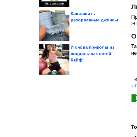
Л
Как зашить
Пр
разорванные джинсы
Эт
участием кошек и собак
Летние фотографии с
О
Та
И снова приколы из
не
социальных сетей.
Кайф!
против VK
Евросоюз ввел санкции
« 
То