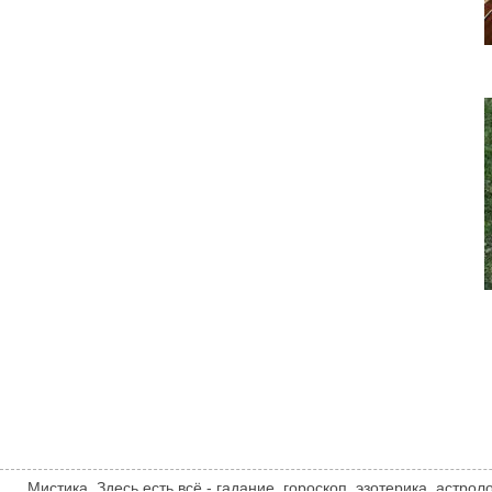
Мистика. Здесь есть всё - гадание, гороскоп, эзотерика, астро