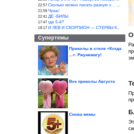
Сколько можно писать разную х… йню? Автор что то обкурился?
22:57
Чушь!
21:59
ДЕ -БИЛЫ.
22:41
где 5-й?
17:47
И ЛЕВ И СКОРПИОН — СТЕРВЫ КАКИХ ЕЩЕ ПОИСКАТЬ НАДО
19:17
О
Супертемы
Ра
Приколы в стиле «Когда
пр
...». Ржунимагу!
эм
Свекольный сок
признан полезным для
спорта
Все приколы Августа
Т
Пр
ДТП. Подборка на
видеорегистратор.
Июль 2026
пр
Б
Снова мемы
Эт
ск
Великолепное блюдо на каждый день. Картошка «Карбонара»...