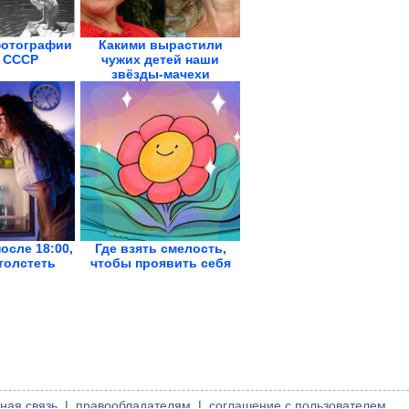
отографии
Какими вырастили
 СССР
чужих детей наши
звёзды-мачехи
осле 18:00,
Где взять смелость,
толстеть
чтобы проявить себя
ная связь
|
правообладателям
|
соглашение с пользователем