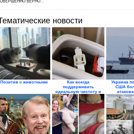
ОВЕРШЕННО ВЕРНО…
Тематические новости
Позитив с животными
Как всегда
Украина п
поддерживать
США бол
идеальную чистоту и
атакова
свежесть унитаза