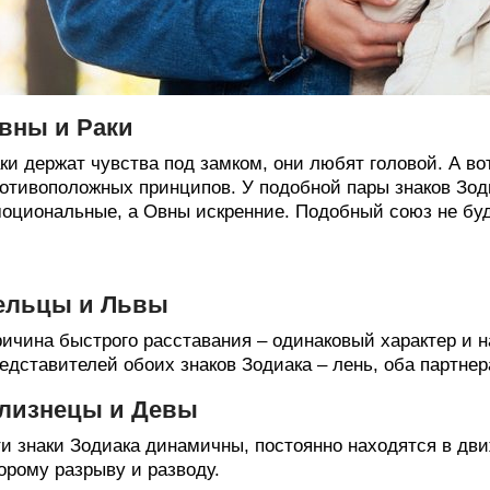
вны и Раки
ки держат чувства под замком, они любят головой. А 
отивоположных принципов. У подобной пары знаков Зоди
оциональные, а Овны искренние. Подобный союз не буд
ельцы и Львы
ичина быстрого расставания – одинаковый характер и н
едставителей обоих знаков Зодиака – лень, оба партне
лизнецы и Девы
и знаки Зодиака динамичны, постоянно находятся в дви
орому разрыву и разводу.