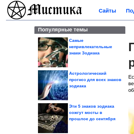
Сайты
По
Популярные темы
Самые
непривлекательные
знаки Зодиака
Астрологический
Ес
прогноз для всех знаков
ве
зодиака
об
Эти 5 знаков зодиака
сожгут мосты в
прошлое до сентября