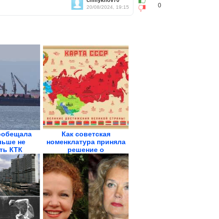
chmykhov70
0
20/08/2024, 19:15
ообещала
Как советская
ьше не
номенклатура приняла
ть КТК
решение о
ликвидации...