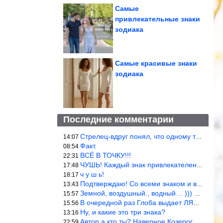
Самые
привлекательные знаки
зодиака
Самые красивые знаки
зодиака
Последние комментарии
Стрелец-вдруг понял, что одному то и жить легче.
14:07
Факт.
08:54
ВСЁ В ТОЧКУ!!!
22:31
ЧУШЬ! Каждый знак привлекателен! И среди Весов, Близнецов встреч
17:48
ч у ш ь!
18:17
Подтверждаю! Со всеми знаком и все одиноки и Я )))
13:43
Земной, воздушный., водный… ))) выбери сам трех из 9 )))
15:57
В очередной раз Глоба выдает ЛЯП! А корректоры, редакторы пропус
15:56
Ну, и какие это три знака?
13:16
Автор а кто ты? Наверное Козерог… Рога жена Рыба наставила ))
22:59