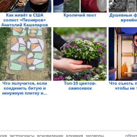
Как живёт в США
Кроличий пост
Душевные ф
солист «Песняров»
времён
Анатолий Кашепаров
Что получится, если
Топ-10 цветов-
Что съесть п
соединить битую и
самосевок
чтобы не 
ненужную плитку и...
логия, экстрасенсы, ясновидение, алхимия, заговоры,
обрат