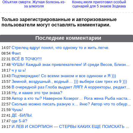
Объятия смерти. Жуткая болезнь из-
Конец июля приготовил особый
за алкоголя
сценарий для 5 знаков Зодиака
Только зарегистрированные и авторизованные
пользователи могут оставлять комментарии.
Последние комментарии
Стрелец-вдруг понял, что одному то и жить легче.
14:07
Факт.
08:54
ВСЁ В ТОЧКУ!!!
22:31
ЧУШЬ! Каждый знак привлекателен! И среди Весов, Близнецов встреч
17:48
ч у ш ь!
18:17
Подтверждаю! Со всеми знаком и все одиноки и Я )))
13:43
Земной, воздушный., водный… ))) выбери сам трех из 9 )))
15:57
В очередной раз Глоба выдает ЛЯП! А корректоры, редакторы пропус
15:56
Ну, и какие это три знака?
13:16
Автор а кто ты? Наверное Козерог… Рога жена Рыба наставила ))
22:59
Сколько можно писать разную х… йню? Автор что то обкурился?
22:57
Чушь!
21:59
ДЕ -БИЛЫ.
22:41
где 5-й?
17:47
И ЛЕВ И СКОРПИОН — СТЕРВЫ КАКИХ ЕЩЕ ПОИСКАТЬ НАДО
19:17