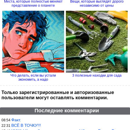
Места, которые полностью меняют
Вещи, которые выглядят дорого
представление о планете
независимо от цены
Что делать, если вы устали
3 полезные находки для сада
экономить, а надо
Только зарегистрированные и авторизованные
пользователи могут оставлять комментарии.
Последние комментарии
Факт.
08:54
ВСЁ В ТОЧКУ!!!
22:31