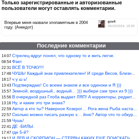
Только зарегистрированные и авторизованные
пользователи могут оставлять комментарии.
gsv4
Впервые меня назвали злопамятным в 2004
30/10/2024, 19:30
году. (Анекдот)
Последние комментарии
Стрелец-вдруг понял, что одному то и жить легче.
14:07
Факт.
08:54
ВСЁ В ТОЧКУ!!!
22:31
ЧУШЬ! Каждый знак привлекателен! И среди Весов, Близнецов встреч
17:48
ч у ш ь!
18:17
Подтверждаю! Со всеми знаком и все одиноки и Я )))
13:43
Земной, воздушный., водный… ))) выбери сам трех из 9 )))
15:57
В очередной раз Глоба выдает ЛЯП! А корректоры, редакторы пропус
15:56
Ну, и какие это три знака?
13:16
Автор а кто ты? Наверное Козерог… Рога жена Рыба наставила ))
22:59
Сколько можно писать разную х… йню? Автор что то обкурился?
22:57
Чушь!
21:59
ДЕ -БИЛЫ.
22:41
где 5-й?
17:47
И ЛЕВ И СКОРПИОН — СТЕРВЫ КАКИХ ЕЩЕ ПОИСКАТЬ НАДО
19:17