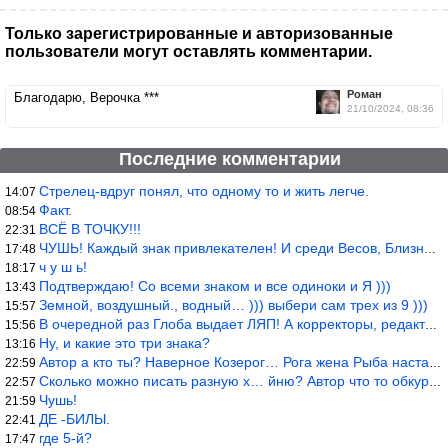
Только зарегистрированные и авторизованные
пользователи могут оставлять комментарии.
Роман
Благодарю, Верочка ***
21/10/2024, 08:36
Последние комментарии
Стрелец-вдруг понял, что одному то и жить легче.
14:07
Факт.
08:54
ВСЁ В ТОЧКУ!!!
22:31
ЧУШЬ! Каждый знак привлекателен! И среди Весов, Близнецов встреч
17:48
ч у ш ь!
18:17
Подтверждаю! Со всеми знаком и все одиноки и Я )))
13:43
Земной, воздушный., водный… ))) выбери сам трех из 9 )))
15:57
В очередной раз Глоба выдает ЛЯП! А корректоры, редакторы пропус
15:56
Ну, и какие это три знака?
13:16
Автор а кто ты? Наверное Козерог… Рога жена Рыба наставила ))
22:59
Сколько можно писать разную х… йню? Автор что то обкурился?
22:57
Чушь!
21:59
ДЕ -БИЛЫ.
22:41
где 5-й?
17:47