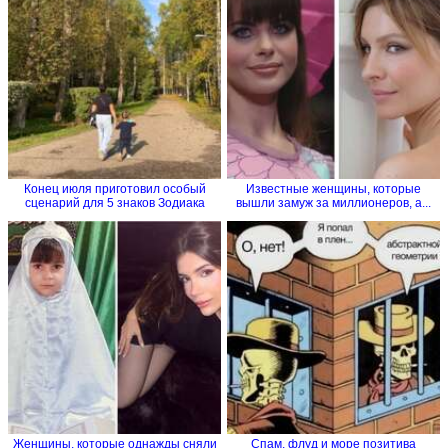
Конец июля приготовил особый
Известные женщины, которые
сценарий для 5 знаков Зодиака
вышли замуж за миллионеров, а...
Женщины, которые однажды сняли
Спам, флуд и море позитива