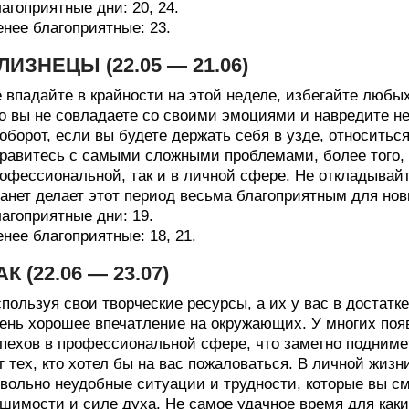
агоприятные дни: 20, 24.
нее благоприятные: 23.
ЛИЗНЕЦЫ (22.05 — 21.06)
 впадайте в крайности на этой неделе, избегайте любых 
о вы не совладаете со своими эмоциями и навредите не
оборот, если вы будете держать себя в узде, относиться
равитесь с самыми сложными проблемами, более того, 
офессиональной, так и в личной сфере. Не откладывай
анет делает этот период весьма благоприятным для но
агоприятные дни: 19.
нее благоприятные: 18, 21.
АК (22.06 — 23.07)
пользуя свои творческие ресурсы, а их у вас в достатк
ень хорошее впечатление на окружающих. У многих по
пехов в профессиональной сфере, что заметно поднимет
г тех, кто хотел бы на вас пожаловаться. В личной жизни
вольно неудобные ситуации и трудности, которые вы с
шимости и силе духа. Не самое удачное время для как