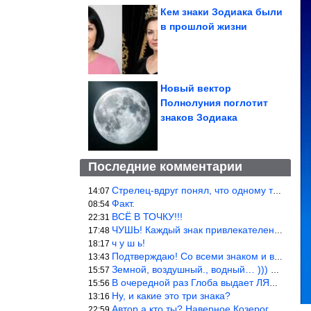
Кем знаки Зодиака были
в прошлой жизни
Новый вектор
Полнолуния поглотит
знаков Зодиака
Последние комментарии
Стрелец-вдруг понял, что одному то и жить легче.
14:07
Факт.
08:54
ВСЁ В ТОЧКУ!!!
22:31
ЧУШЬ! Каждый знак привлекателен! И среди Весов, Близнецов встреч
17:48
ч у ш ь!
18:17
Подтверждаю! Со всеми знаком и все одиноки и Я )))
13:43
Земной, воздушный., водный… ))) выбери сам трех из 9 )))
15:57
В очередной раз Глоба выдает ЛЯП! А корректоры, редакторы пропус
15:56
Ну, и какие это три знака?
13:16
Автор а кто ты? Наверное Козерог… Рога жена Рыба наставила ))
22:59