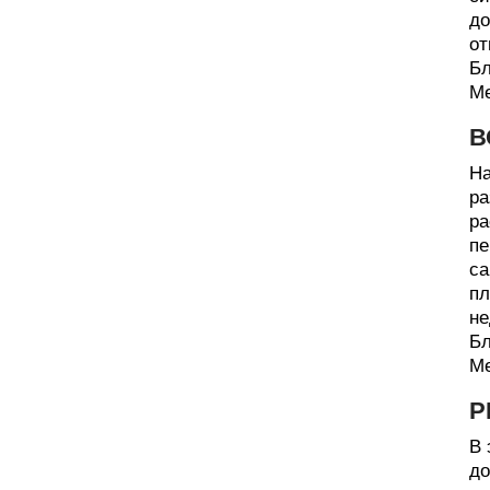
до
от
Бл
Ме
В
На
ра
ра
пе
са
пл
не
Бл
Ме
Р
В 
до