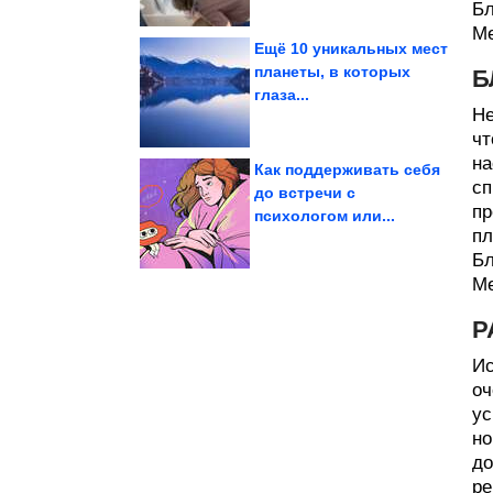
Бл
Ме
Ещё 10 уникальных мест
планеты, в которых
Б
глаза...
ликвидации...
решение о
номенклатура приняла
Как советская
Не
чт
на
Как поддерживать себя
сп
до встречи с
пр
психологом или...
здоровье...
жизнь. Как влияет на
10 минут в день изменят
пл
Бл
Ме
Р
Ис
оч
ус
но
до
ре