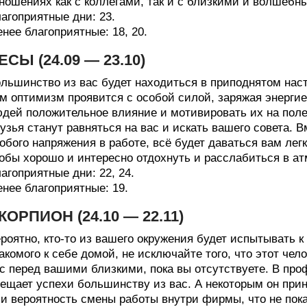
ношениях как с коллегами, так и с близкими и волшебн
агоприятные дни: 23.
нее благоприятные: 18, 20.
ЕСЫ (24.09 — 23.10)
льшинство из вас будет находиться в приподнятом нас
м оптимизм проявится с особой силой, заряжая энерги
дей положительное влияние и мотивировать их на поле
узья станут равняться на вас и искать вашего совета. 
обого напряжения в работе, всё будет даваться вам легк
обы хорошо и интересно отдохнуть и расслабиться в а
агоприятные дни: 22, 24.
нее благоприятные: 19.
КОРПИОН (24.10 — 22.11)
роятно, кто-то из вашего окружения будет испытывать к
акомого к себе домой, не исключайте того, что этот чел
с перед вашими близкими, пока вы отсутствуете. В пр
ещает успехи большинству из вас. А некоторым он при
и вероятность смены работы внутри фирмы, что не пок