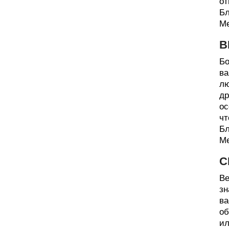
от
Бл
Ме
В
Бо
ва
лю
др
ос
чт
Бл
Ме
С
Ве
зн
ва
об
ил