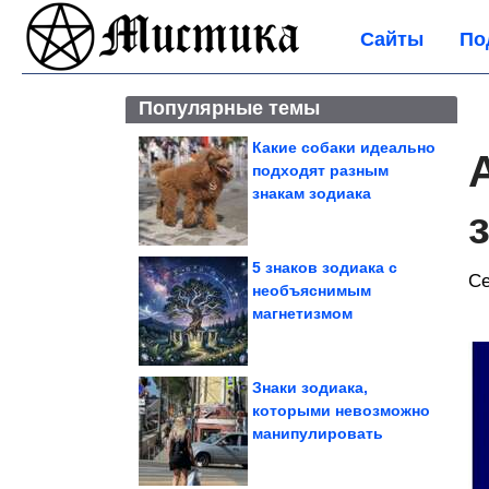
Сайты
По
Популярные темы
Какие собаки идеально
подходят разным
знакам зодиака
5 знаков зодиака с
Се
необъяснимым
магнетизмом
Знаки зодиака,
которыми невозможно
манипулировать