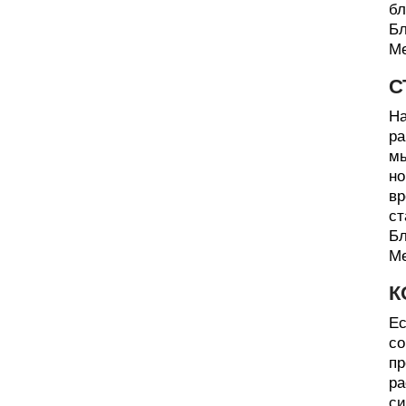
бл
Бл
Ме
С
На
ра
мы
но
вр
ст
Бл
Ме
К
Ес
со
пр
ра
си