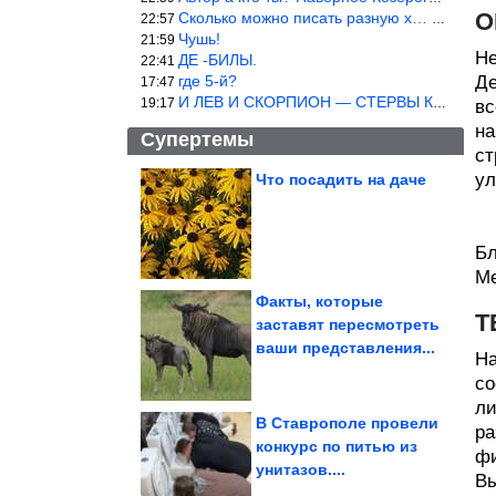
О
Сколько можно писать разную х… йню? Автор что то обкурился?
22:57
Чушь!
21:59
Не
ДЕ -БИЛЫ.
22:41
где 5-й?
Де
17:47
И ЛЕВ И СКОРПИОН — СТЕРВЫ КАКИХ ЕЩЕ ПОИСКАТЬ НАДО
19:17
вс
на
Супертемы
ст
ул
Что посадить на даче
Ключевой фактор.
Ученые раскрыли
самый главный секрет...
Бл
Ме
Факты, которые
Т
заставят пересмотреть
Как правильно делать
ваши представления...
заготовки, чтобы не
было...
На
со
ли
В Ставрополе провели
ра
конкурс по питью из
фи
унитазов....
Эмбриологи впервые получили здоровое потомство овец из...
Вы