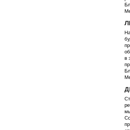
Бл
Ме
Л
На
бу
пр
об
в 
пр
Бл
Ме
Д
Ст
ре
мы
Со
пр