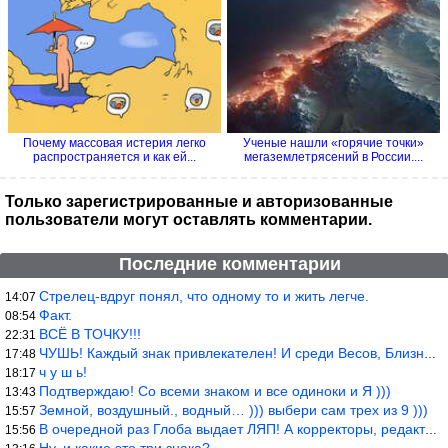
Почему массовая истерия легко
Ученые нашли «горячие точки»
распространяется и как ей...
мегаземлетрясений в России....
Только зарегистрированные и авторизованные
пользователи могут оставлять комментарии.
Последние комментарии
Стрелец-вдруг понял, что одному то и жить легче.
14:07
Факт.
08:54
ВСЁ В ТОЧКУ!!!
22:31
ЧУШЬ! Каждый знак привлекателен! И среди Весов, Близнецов встреч
17:48
ч у ш ь!
18:17
Подтверждаю! Со всеми знаком и все одиноки и Я )))
13:43
Земной, воздушный., водный… ))) выбери сам трех из 9 )))
15:57
В очередной раз Глоба выдает ЛЯП! А корректоры, редакторы пропус
15:56