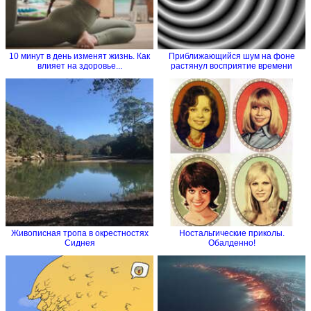
10 минут в день изменят жизнь. Как
Приближающийся шум на фоне
влияет на здоровье...
растянул восприятие времени
Живописная тропа в окрестностях
Ностальгические приколы.
Сиднея
Обалденно!