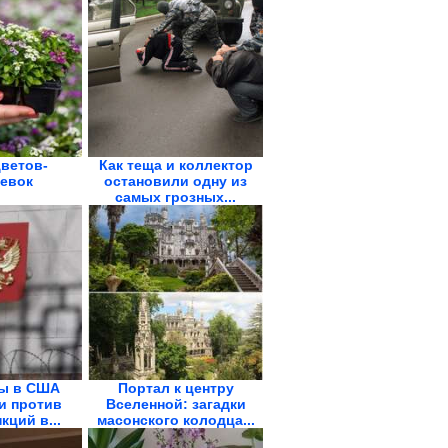
цветов-
Как теща и коллектор
евок
остановили одну из
самых грозных...
ы в США
Портал к центру
и против
Вселенной: загадки
кций в...
масонского колодца...