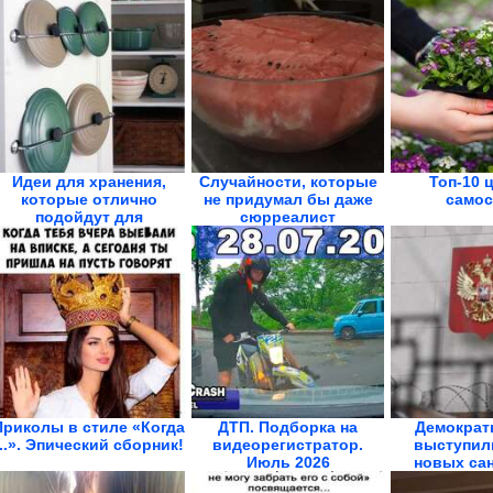
Идеи для хранения,
Случайности, которые
Топ-10 
которые отлично
не придумал бы даже
самос
подойдут для
сюрреалист
маленькой...
Приколы в стиле «Когда
ДТП. Подборка на
Демократ
...». Эпический сборник!
видеорегистратор.
выступил
Июль 2026
новых сан