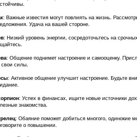
стойчивы.
ак
: Важные известия могут повлиять на жизнь. Рассмот
едложения. Удача на вашей стороне.
ев
: Низкий уровень энергии, сосредоточьтесь на срочны
щайтесь.
ева
: Общение поднимет настроение и самооценку. Прис
 свои силы.
есы
: Активное общение улучшит настроение. Будьте вн
идание.
корпион
: Успех в финансах, ищите новые источники до
лезные знакомства.
трелец
: Обаяние поможет добиться многого, одинокие мо
говорите о повышении.