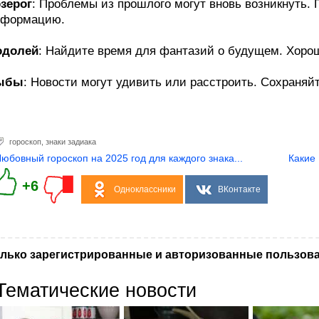
зерог
: Проблемы из прошлого могут вновь возникнуть. 
нформацию.
одолей
: Найдите время для фантазий о будущем. Хоро
ыбы
: Новости могут удивить или расстроить. Сохраняй
гороскоп
,
знаки задиака
Любовный гороскоп на 2025 год для каждого знака...
Какие
+6
Одноклассники
ВКонтакте
лько зарегистрированные и авторизованные пользова
Тематические новости