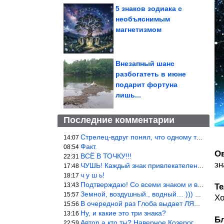
5 знаков зодиака с
необъяснимым
магнетизмом
Внезапный шанс
разбогатеть в июне
подарит фортуна
лишь...
Последние комментарии
Стрелец-вдруг понял, что одному то и жить легче.
14:07
Факт.
08:54
О
ВСЁ В ТОЧКУ!!!
22:31
зн
ЧУШЬ! Каждый знак привлекателен! И среди Весов, Близнецов встреч
17:48
ч у ш ь!
18:17
Подтверждаю! Со всеми знаком и все одиноки и Я )))
13:43
Т
Земной, воздушный., водный… ))) выбери сам трех из 9 )))
15:57
Хо
В очередной раз Глоба выдает ЛЯП! А корректоры, редакторы пропус
15:56
Ну, и какие это три знака?
13:16
Б
Автор а кто ты? Наверное Козерог… Рога жена Рыба наставила ))
22:59