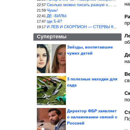
на
Сколько можно писать разную х… йню? Автор что то обкурился?
22:57
Чушь!
21:59
ДЕ -БИЛЫ.
22:41
Р
где 5-й?
17:47
пр
И ЛЕВ И СКОРПИОН — СТЕРВЫ КАКИХ ЕЩЕ ПОИСКАТЬ НАДО
19:17
Л
Супертемы
об
Звёзды, воспитавшие
чужих детей
Д
Атомный поезд-призрак
на
В
3 полезные находки для
св
сада
Почему дача у водоема
не всегда лучший
вариант
С
по
Директор ФБР заявляет
С
о налаживании связей с
По
Россией
Самый высокий, самый красивый: водопад Анхель —...