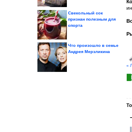
Ко
и
Свекольный сок
признан полезным для
В
спорта
делает ваше...
которые постоянно
Немного жуткие вещи,
Р
Что произошло в семье
Андрея Мерзликина
родителей?
Как мягко отделиться от
Что такое сепарация?
« 
То