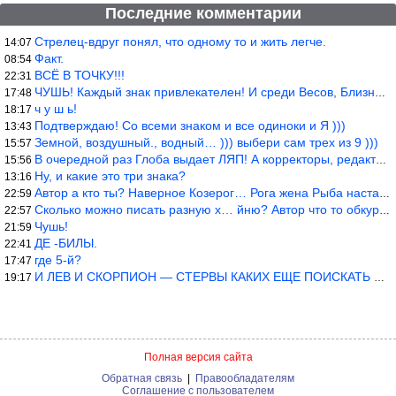
Последние комментарии
Стрелец-вдруг понял, что одному то и жить легче.
14:07
Факт.
08:54
ВСЁ В ТОЧКУ!!!
22:31
ЧУШЬ! Каждый знак привлекателен! И среди Весов, Близнецов встреч
17:48
ч у ш ь!
18:17
Подтверждаю! Со всеми знаком и все одиноки и Я )))
13:43
Земной, воздушный., водный… ))) выбери сам трех из 9 )))
15:57
В очередной раз Глоба выдает ЛЯП! А корректоры, редакторы пропус
15:56
Ну, и какие это три знака?
13:16
Автор а кто ты? Наверное Козерог… Рога жена Рыба наставила ))
22:59
Сколько можно писать разную х… йню? Автор что то обкурился?
22:57
Чушь!
21:59
ДЕ -БИЛЫ.
22:41
где 5-й?
17:47
И ЛЕВ И СКОРПИОН — СТЕРВЫ КАКИХ ЕЩЕ ПОИСКАТЬ НАДО
19:17
Полная версия сайта
Обратная связь
|
Правообладателям
Соглашение с пользователем