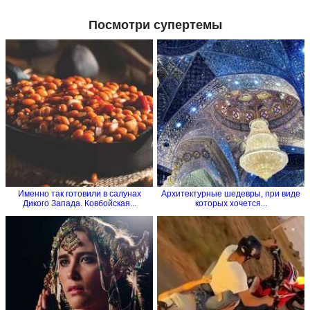
Посмотри супертемы
Именно так готовили в салунах
Архитектурные шедевры, при виде
Дикого Запада. Ковбойская...
которых хочется...