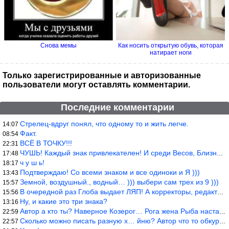
Снова мемы
Как носить открытую обувь, которая
натирает ноги
Только зарегистрированные и авторизованные
пользователи могут оставлять комментарии.
Последние комментарии
Стрелец-вдруг понял, что одному то и жить легче.
14:07
Факт.
08:54
ВСЁ В ТОЧКУ!!!
22:31
ЧУШЬ! Каждый знак привлекателен! И среди Весов, Близнецов встреч
17:48
ч у ш ь!
18:17
Подтверждаю! Со всеми знаком и все одиноки и Я )))
13:43
Земной, воздушный., водный… ))) выбери сам трех из 9 )))
15:57
В очередной раз Глоба выдает ЛЯП! А корректоры, редакторы пропус
15:56
Ну, и какие это три знака?
13:16
Автор а кто ты? Наверное Козерог… Рога жена Рыба наставила ))
22:59
Сколько можно писать разную х… йню? Автор что то обкурился?
22:57