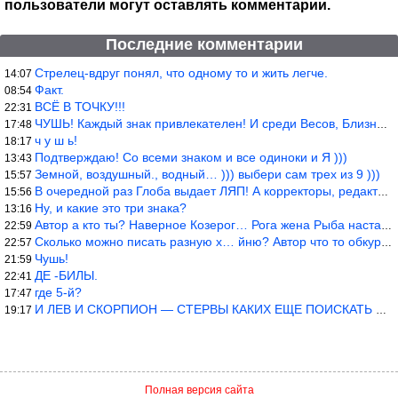
пользователи могут оставлять комментарии.
Последние комментарии
Стрелец-вдруг понял, что одному то и жить легче.
14:07
Факт.
08:54
ВСЁ В ТОЧКУ!!!
22:31
ЧУШЬ! Каждый знак привлекателен! И среди Весов, Близнецов встреч
17:48
ч у ш ь!
18:17
Подтверждаю! Со всеми знаком и все одиноки и Я )))
13:43
Земной, воздушный., водный… ))) выбери сам трех из 9 )))
15:57
В очередной раз Глоба выдает ЛЯП! А корректоры, редакторы пропус
15:56
Ну, и какие это три знака?
13:16
Автор а кто ты? Наверное Козерог… Рога жена Рыба наставила ))
22:59
Сколько можно писать разную х… йню? Автор что то обкурился?
22:57
Чушь!
21:59
ДЕ -БИЛЫ.
22:41
где 5-й?
17:47
И ЛЕВ И СКОРПИОН — СТЕРВЫ КАКИХ ЕЩЕ ПОИСКАТЬ НАДО
19:17
Полная версия сайта