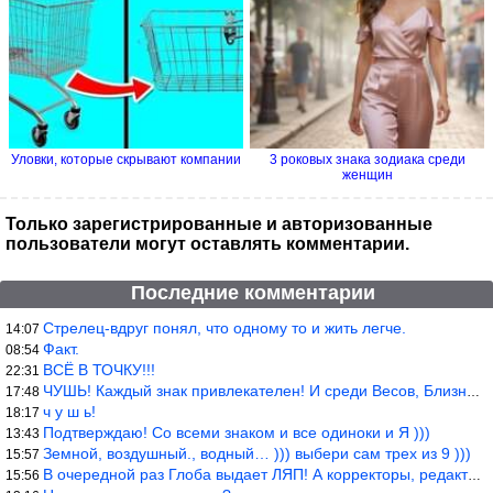
Уловки, которые скрывают компании
3 роковых знака зодиака среди
женщин
Только зарегистрированные и авторизованные
пользователи могут оставлять комментарии.
Последние комментарии
Стрелец-вдруг понял, что одному то и жить легче.
14:07
Факт.
08:54
ВСЁ В ТОЧКУ!!!
22:31
ЧУШЬ! Каждый знак привлекателен! И среди Весов, Близнецов встреч
17:48
ч у ш ь!
18:17
Подтверждаю! Со всеми знаком и все одиноки и Я )))
13:43
Земной, воздушный., водный… ))) выбери сам трех из 9 )))
15:57
В очередной раз Глоба выдает ЛЯП! А корректоры, редакторы пропус
15:56