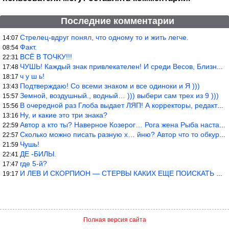
Последние комментарии
Стрелец-вдруг понял, что одному то и жить легче.
14:07
Факт.
08:54
ВСЁ В ТОЧКУ!!!
22:31
ЧУШЬ! Каждый знак привлекателен! И среди Весов, Близнецов встреч
17:48
ч у ш ь!
18:17
Подтверждаю! Со всеми знаком и все одиноки и Я )))
13:43
Земной, воздушный., водный… ))) выбери сам трех из 9 )))
15:57
В очередной раз Глоба выдает ЛЯП! А корректоры, редакторы пропус
15:56
Ну, и какие это три знака?
13:16
Автор а кто ты? Наверное Козерог… Рога жена Рыба наставила ))
22:59
Сколько можно писать разную х… йню? Автор что то обкурился?
22:57
Чушь!
21:59
ДЕ -БИЛЫ.
22:41
где 5-й?
17:47
И ЛЕВ И СКОРПИОН — СТЕРВЫ КАКИХ ЕЩЕ ПОИСКАТЬ НАДО
19:17
Полная версия сайта