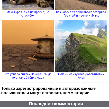
Мемы уровня «я не просил, но
Как Россия за один август потеряла
спасибо»
Грозный и Чечню. «Их в...
Что успела снять «Венера-13» до
Odle — жемчужина Доломитовых
того, как её убила жара
Альп
Только зарегистрированные и авторизованные
пользователи могут оставлять комментарии.
Последние комментарии