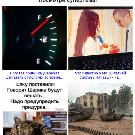
Посмотри супертемы
Простая привычка убережет
Что известно о его 18-летней
двигатель от поломки во время...
супруге? Напавший на...