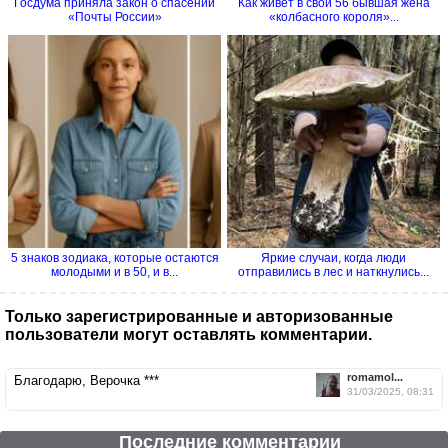
Госдума приняла закон о спасении
Как живёт в свои 56 бывшая жена
«Почты России»
«колбасного короля»...
5 знаков зодиака, которые остаются
Яркие случаи, когда люди
молодыми и в 50, и в...
отправились в лес и наткнулись...
Только зарегистрированные и авторизованные
пользователи могут оставлять комментарии.
romamol...
Благодарю, Верочка ***
31/03/2025, 08:31
Последние комментарии