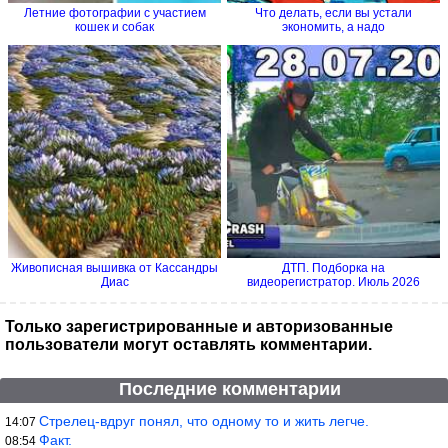
Летние фотографии с участием
Что делать, если вы устали
кошек и собак
экономить, а надо
Живописная вышивка от Кассандры
ДТП. Подборка на
Диас
видеорегистратор. Июль 2026
Только зарегистрированные и авторизованные
пользователи могут оставлять комментарии.
Последние комментарии
Стрелец-вдруг понял, что одному то и жить легче.
14:07
Факт.
08:54