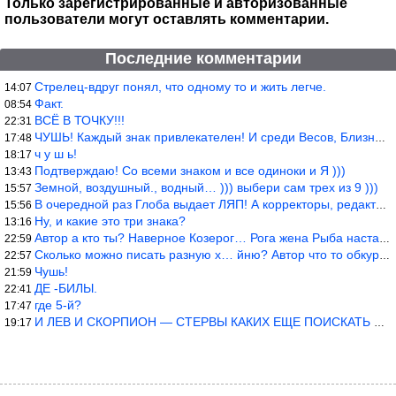
Только зарегистрированные и авторизованные
пользователи могут оставлять комментарии.
Последние комментарии
Стрелец-вдруг понял, что одному то и жить легче.
14:07
Факт.
08:54
ВСЁ В ТОЧКУ!!!
22:31
ЧУШЬ! Каждый знак привлекателен! И среди Весов, Близнецов встреч
17:48
ч у ш ь!
18:17
Подтверждаю! Со всеми знаком и все одиноки и Я )))
13:43
Земной, воздушный., водный… ))) выбери сам трех из 9 )))
15:57
В очередной раз Глоба выдает ЛЯП! А корректоры, редакторы пропус
15:56
Ну, и какие это три знака?
13:16
Автор а кто ты? Наверное Козерог… Рога жена Рыба наставила ))
22:59
Сколько можно писать разную х… йню? Автор что то обкурился?
22:57
Чушь!
21:59
ДЕ -БИЛЫ.
22:41
где 5-й?
17:47
И ЛЕВ И СКОРПИОН — СТЕРВЫ КАКИХ ЕЩЕ ПОИСКАТЬ НАДО
19:17