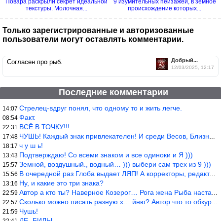
Повара раскрыли секрет идеальной
9 изумительных пейзажей, в земное
текстуры. Молочная...
происхождение которых...
Только зарегистрированные и авторизованные
пользователи могут оставлять комментарии.
Добрый...
Согласен про рыб.
12/03/2025, 12:17
Последние комментарии
Стрелец-вдруг понял, что одному то и жить легче.
14:07
Факт.
08:54
ВСЁ В ТОЧКУ!!!
22:31
ЧУШЬ! Каждый знак привлекателен! И среди Весов, Близнецов встреч
17:48
ч у ш ь!
18:17
Подтверждаю! Со всеми знаком и все одиноки и Я )))
13:43
Земной, воздушный., водный… ))) выбери сам трех из 9 )))
15:57
В очередной раз Глоба выдает ЛЯП! А корректоры, редакторы пропус
15:56
Ну, и какие это три знака?
13:16
Автор а кто ты? Наверное Козерог… Рога жена Рыба наставила ))
22:59
Сколько можно писать разную х… йню? Автор что то обкурился?
22:57
Чушь!
21:59
ДЕ -БИЛЫ.