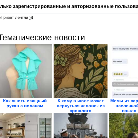
лько зарегистрированные и авторизованные пользова
))Привет лентяи )))
Тематические новости
Как сшить изящный
К кому в июле может
Мемы из па
рукав с воланом
вернуться человек из
вселенной
прошлого
пошло 