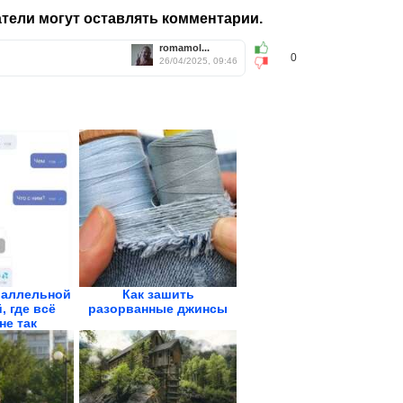
тели могут оставлять комментарии.
romamol...
0
26/04/2025, 09:46
раллельной
Как зашить
, где всё
разорванные джинсы
не так