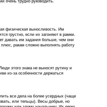
ми очень трудно руководить.
бая физическая выносливость. Им
тся грустно, если их загоняют в рамки.
дет давать им задания больше, чем они
а плюс, ракам сложно выполнять работу
юди этого знака не выносят рутину и
иве из-за особенности держаться
лить все дела на более усердных (чаще
овать, или тельцы). Весы добрые, но
лохому или злому начальнику. Их легко