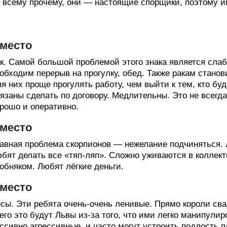
 всему прочему, они — настоящие спорщики, поэтому и
 место
к. Самой большой проблемой этого знака является сла
обходим перерыв на прогулку, обед. Также ракам станови
я них проще прогулять работу, чем выйти к тем, кто бу
язаны сделать по договору. Медлительны. Это не всегд
рошо и оперативно.
 место
авная проблема скорпионов — нежелание подчиняться. Л
бят делать все «тяп-ляп». Сложно уживаются в коллект
обняком. Любят лёгкие деньги.
 место
сы. Эти ребята очень-очень ленивые. Прямо короли сва
его это будут Львы из-за того, что ими легко манипулир
ссивно агрессивные, и часто могут устроить подлость п