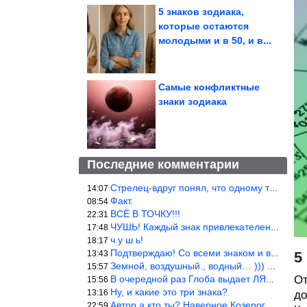
5 знаков зодиака,
которые остаются
молодыми и в 50, и в...
Самые конфликтные
знаки зодиака
Последние комментарии
Стрелец-вдруг понял, что одному то и жить легче.
14:07
Факт.
08:54
ВСЁ В ТОЧКУ!!!
22:31
ЧУШЬ! Каждый знак привлекателен! И среди Весов, Близнецов встреч
17:48
ч у ш ь!
18:17
Подтверждаю! Со всеми знаком и все одиноки и Я )))
13:43
5
Земной, воздушный., водный… ))) выбери сам трех из 9 )))
15:57
В очередной раз Глоба выдает ЛЯП! А корректоры, редакторы пропус
От
15:56
Ну, и какие это три знака?
13:16
до
Автор а кто ты? Наверное Козерог… Рога жена Рыба наставила ))
22:59