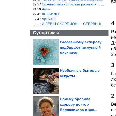
Ко
Сколько можно писать разную х… йню? Автор что то обкурился?
22:57
Чушь!
21:59
ДЕ -БИЛЫ.
22:41
где 5-й?
17:47
4
И ЛЕВ И СКОРПИОН — СТЕРВЫ КАКИХ ЕЩЕ ПОИСКАТЬ НАДО
19:17
Ра
Супертемы
не
Рассеянному склерозу
Дл
подбирают иммунный
об
Повара раскрыли
секрет идеальной
механизм
текстуры. Молочная...
хо
3
Необычные бытовые
Гл
секреты
лю
Подборка фотографий
известных людей
ос
2
Почему бросила
Ве
карьеру доктор
вс
Белянчикова и как...
Физики впервые смогли воспроизвести в лаборатории...
па