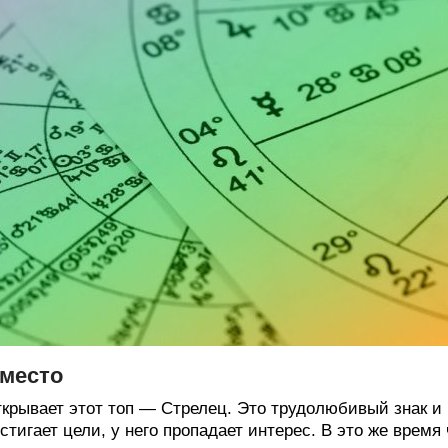
 место
крывает этот топ — Стрелец. Это трудолюбивый знак и г
стигает цели, у него пропадает интерес. В это же время