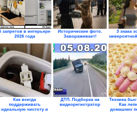
6 запретов в интерьере
Исторические фото.
3 знака з
2026 года
Завораживает!
невероятной
Как всегда
ДТП. Подборка на
Техника быс
поддерживать
видеорегистратор
Как лепи
идеальную чистоту и
домашних пе
свежесть унитаза