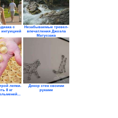
одиака с
Незабываемые тревел-
 интуицией
впечатления Джоэла
Матусзака
трой лепки.
Декор стен своими
ть 8 кг
руками
льменей...