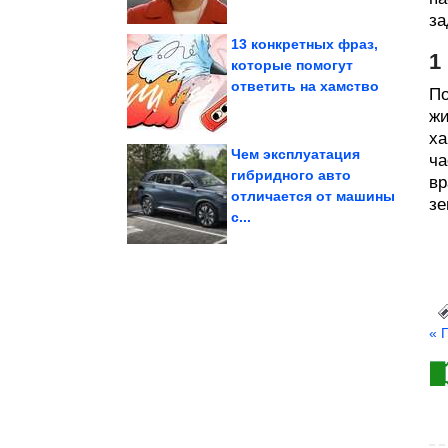
за
13 конкретных фраз,
1
которые помогут
ответить на хамство
России...
По
проект санкций против
В США опубликовали
жи
ха
Чем эксплуатация
ча
гибридного авто
вр
отличается от машины
волосы из-за...
зе
оттаскала балерину за
Как светская львица
с...
« 