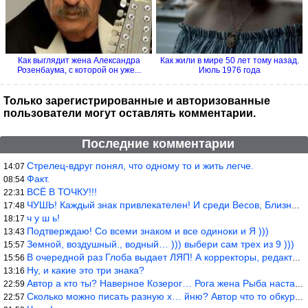
Как выглядит жена Александра
Как жили в мире 50 лет тому назад.
Розенбаума, с которой он уже...
Июль 1976 года
Только зарегистрированные и авторизованные
пользователи могут оставлять комментарии.
Последние комментарии
Стрелец-вдруг понял, что одному то и жить легче.
14:07
Факт.
08:54
ВСЁ В ТОЧКУ!!!
22:31
ЧУШЬ! Каждый знак привлекателен! И среди Весов, Близнецов встреч
17:48
ч у ш ь!
18:17
Подтверждаю! Со всеми знаком и все одиноки и Я )))
13:43
Земной, воздушный., водный… ))) выбери сам трех из 9 )))
15:57
В очередной раз Глоба выдает ЛЯП! А корректоры, редакторы пропус
15:56
Ну, и какие это три знака?
13:16
Автор а кто ты? Наверное Козерог… Рога жена Рыба наставила ))
22:59
Сколько можно писать разную х… йню? Автор что то обкурился?
22:57