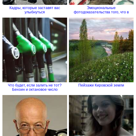
Кадры, которые заставят вас
Эмоциональные
улыбнуться
фотодоказательства того, что в
семье без...
Что будет, если залить не тот?
Пейзажи Кировской земли
Бензин и октановое число