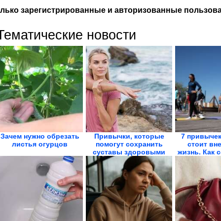
лько зарегистрированные и авторизованные пользова
Тематические новости
Зачем нужно обрезать
Привычки, которые
7 привычек
листья огурцов
помогут сохранить
стоит вн
суставы здоровыми
жизнь. Как с
на...