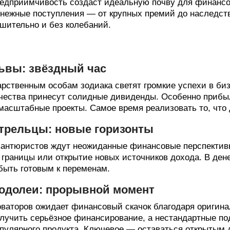
едприимчивость создаст идеальную почву для финансо
нежные поступления — от крупных премий до наследств
шительно и без колебаний.
ьвы: звёздный час
рственным особам зодиака светят громкие успехи в биз
чества принесут солидные дивиденды. Особенно прибы
масштабные проекты. Самое время реализовать то, что 
трельцы: новые горизонты
антюристов ждут неожиданные финансовые перспектив
 границы или открытие новых источников дохода. В ден
быть готовым к переменам.
одолеи: прорывной момент
ваторов ожидает финансовый скачок благодаря оригин
лучить серьёзное финансирование, а нестандартные п
пулярного продукта. Ключевое — оставаться открытым 