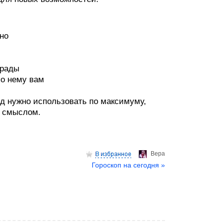
но
грады
по нему вам
од нужно использовать по максимуму,
м смыслом.
Верa
Гороскоп на сегодня »