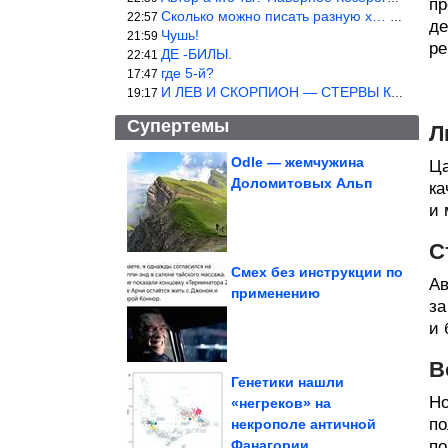
пр
Сколько можно писать разную х… йню? Автор что то обкурился?
22:57
де
Чушь!
21:59
ре
ДЕ -БИЛЫ.
22:41
где 5-й?
17:47
И ЛЕВ И СКОРПИОН — СТЕРВЫ КАКИХ ЕЩЕ ПОИСКАТЬ НАДО
19:17
Супертемы
Л
Odle — жемчужина
Ца
Доломитовых Альп
ка
Опасный месяц для
рубля. Прогноз курса
доллара на...
и 
С
Смех без инструкции по
Ав
применению
за
Жуткие находки в
жилых домах
и 
В
Генетики нашли
Но
«негреков» на
по
некрополе античной
Нажористый бульон и "тот самый" вкус. Варим...
Фанагории
по