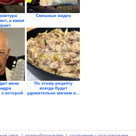
рнитура
Смешные видео
ст, а какая
ирает
дит жена
По этому рецепту
андра
всегда будет
 с которой
удивительно мягким и...
е...
ная связь
|
правообладателям
|
соглашение с пользователем