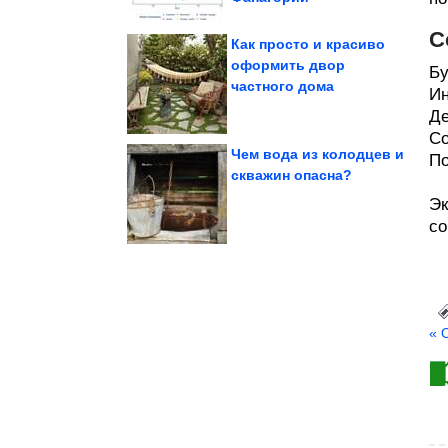
С
Как просто и красиво
оформить двор
Бу
частного дома
слов показывают,...
Ин
пушистики без лишних
Фото, на которых
Де
Со
Чем вода из колодцев и
По
скважин опасна?
медовик...
Классический
Эк
чернослив.
Достаточно добавить
со
« 