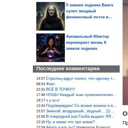
5 знакам зодиака Ванга
сулит мощный
финансовый поток в...
Аномальный Юпитер
перевернет жизнь 6
знаков зодиака
Последние комментарии
Стрелец-вдруг понял, что одному то и жить легче.
14:07
Факт.
08:54
ВСЁ В ТОЧКУ!!!
22:31
ЧУШЬ! Каждый знак привлекателен! И среди Весов, Близнецов встреч
17:48
ч у ш ь!
18:17
Подтверждаю! Со всеми знаком и все одиноки и Я )))
13:43
Земной, воздушный., водный… ))) выбери сам трех из 9 )))
15:57
О
В очередной раз Глоба выдает ЛЯП! А корректоры, редакторы пропус
15:56
Ну, и какие это три знака?
13:16
Пр
Автор а кто ты? Наверное Козерог… Рога жена Рыба наставила ))
22:59