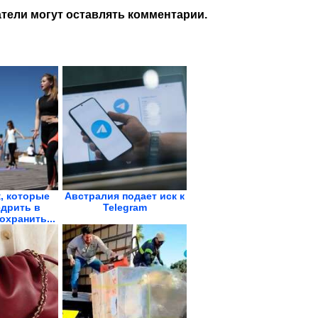
тели могут оставлять комментарии.
, которые
Австралия подает иск к
едрить в
Telegram
охранить...