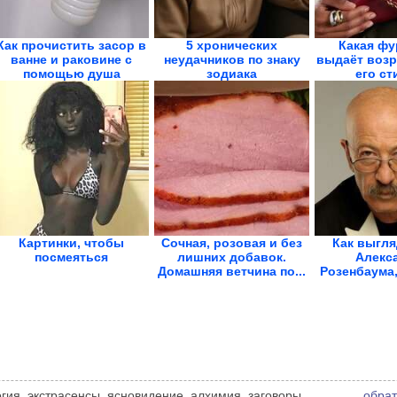
Как прочистить засор в
5 хронических
Какая фу
ванне и раковине с
неудачников по знаку
выдаёт возра
помощью душа
зодиака
его ст
Картинки, чтобы
Сочная, розовая и без
Как выгля
посмеяться
лишних добавок.
Алекс
Домашняя ветчина по...
Розенбаума,
он уж
логия, экстрасенсы, ясновидение, алхимия, заговоры,
обрат