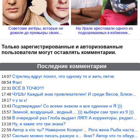
Советские актёры, которые не
На Урале арестовали одного из
дожили до премьеры своих...
подозреваемых в избиении...
Только зарегистрированные и авторизованные
пользователи могут оставлять комментарии.
Последние комментарии
Стрелец-вдруг понял, что одному то и жить легче.
14:07
Факт.
08:54
ВСЁ В ТОЧКУ!!!
22:31
ЧУШЬ! Каждый знак привлекателен! И среди Весов, Близнецов встреч
17:48
ч у ш ь!
18:17
Подтверждаю! Со всеми знаком и все одиноки и Я )))
13:43
Земной, воздушный., водный… ))) выбери сам трех из 9 )))
15:57
В очередной раз Глоба выдает ЛЯП! А корректоры, редакторы пропус
15:56
Ну, и какие это три знака?
13:16
Автор а кто ты? Наверное Козерог… Рога жена Рыба наставила ))
22:59
Сколько можно писать разную х… йню? Автор что то обкурился?
22:57