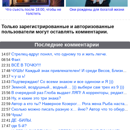
Что съесть после 18:00, чтобы не
Они рождены для богатой жизни
толстеть
Только зарегистрированные и авторизованные
пользователи могут оставлять комментарии.
Последние комментарии
Стрелец-вдруг понял, что одному то и жить легче.
14:07
Факт.
08:54
ВСЁ В ТОЧКУ!!!
22:31
ЧУШЬ! Каждый знак привлекателен! И среди Весов, Близнецов встреч
17:48
ч у ш ь!
18:17
Подтверждаю! Со всеми знаком и все одиноки и Я )))
13:43
Земной, воздушный., водный… ))) выбери сам трех из 9 )))
15:57
В очередной раз Глоба выдает ЛЯП! А корректоры, редакторы пропус
15:56
Ну, и какие это три знака?
13:16
Автор а кто ты? Наверное Козерог… Рога жена Рыба наставила ))
22:59
Сколько можно писать разную х… йню? Автор что то обкурился?
22:57
Чушь!
21:59
ДЕ -БИЛЫ.
22:41
где 5-й?
17:47