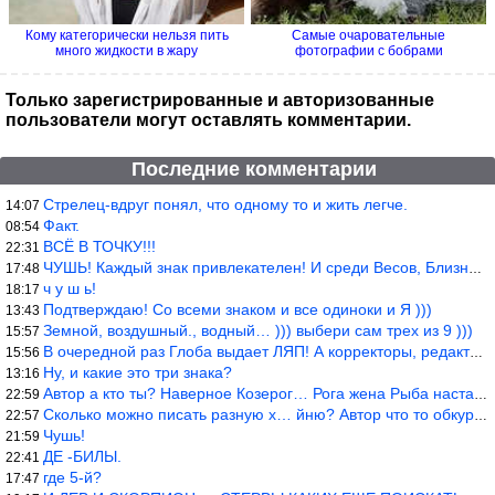
Кому категорически нельзя пить
Самые очаровательные
много жидкости в жару
фотографии с бобрами
Только зарегистрированные и авторизованные
пользователи могут оставлять комментарии.
Последние комментарии
Стрелец-вдруг понял, что одному то и жить легче.
14:07
Факт.
08:54
ВСЁ В ТОЧКУ!!!
22:31
ЧУШЬ! Каждый знак привлекателен! И среди Весов, Близнецов встреч
17:48
ч у ш ь!
18:17
Подтверждаю! Со всеми знаком и все одиноки и Я )))
13:43
Земной, воздушный., водный… ))) выбери сам трех из 9 )))
15:57
В очередной раз Глоба выдает ЛЯП! А корректоры, редакторы пропус
15:56
Ну, и какие это три знака?
13:16
Автор а кто ты? Наверное Козерог… Рога жена Рыба наставила ))
22:59
Сколько можно писать разную х… йню? Автор что то обкурился?
22:57
Чушь!
21:59
ДЕ -БИЛЫ.
22:41
где 5-й?
17:47