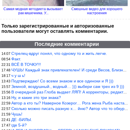
Самая модная кетодиета вызывает
Смешные видео для хорошего
рак кишечника. У...
настроения
Только зарегистрированные и авторизованные
пользователи могут оставлять комментарии.
Последние комментарии
Стрелец-вдруг понял, что одному то и жить легче.
14:07
Факт.
08:54
ВСЁ В ТОЧКУ!!!
22:31
ЧУШЬ! Каждый знак привлекателен! И среди Весов, Близнецов встреч
17:48
ч у ш ь!
18:17
Подтверждаю! Со всеми знаком и все одиноки и Я )))
13:43
Земной, воздушный., водный… ))) выбери сам трех из 9 )))
15:57
В очередной раз Глоба выдает ЛЯП! А корректоры, редакторы пропус
15:56
Ну, и какие это три знака?
13:16
Автор а кто ты? Наверное Козерог… Рога жена Рыба наставила ))
22:59
Сколько можно писать разную х… йню? Автор что то обкурился?
22:57
Чушь!
21:59
ДЕ -БИЛЫ.
22:41
где 5-й?
17:47