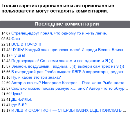
Только зарегистрированные и авторизованные
пользователи могут оставлять комментарии.
Последние комментарии
Стрелец-вдруг понял, что одному то и жить легче.
14:07
Факт.
08:54
ВСЁ В ТОЧКУ!!!
22:31
ЧУШЬ! Каждый знак привлекателен! И среди Весов, Близнецов встреч
17:48
ч у ш ь!
18:17
Подтверждаю! Со всеми знаком и все одиноки и Я )))
13:43
Земной, воздушный., водный… ))) выбери сам трех из 9 )))
15:57
В очередной раз Глоба выдает ЛЯП! А корректоры, редакторы пропус
15:56
Ну, и какие это три знака?
13:16
Автор а кто ты? Наверное Козерог… Рога жена Рыба наставила ))
22:59
Сколько можно писать разную х… йню? Автор что то обкурился?
22:57
Чушь!
21:59
ДЕ -БИЛЫ.
22:41
где 5-й?
17:47
И ЛЕВ И СКОРПИОН — СТЕРВЫ КАКИХ ЕЩЕ ПОИСКАТЬ НАДО
19:17