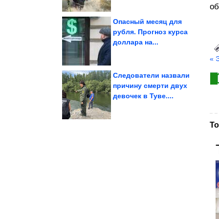
об
Опасный месяц для
рубля. Прогноз курса
доллара на...
«родильный туризм»
Америки ограничивают
Страны Латинской
« 
Следователи назвали
причину смерти двух
девочек в Туве....
стал рекордным с...
России в Индию в июле
Импорт нефти из
То