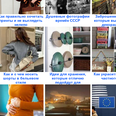
Как правильно сочетать
Душевные фотографии
Заброшенн
принты и не выглядеть
времён СССР
которые вы
нелепо
декорац
Как и с чем носить
Идеи для хранения,
Как украси
шорты в бельевом
которые отлично
частног
стиле
подойдут для
маленькой...