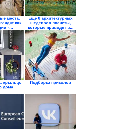
ые места,
Ещё 8 архитектурных
глядят как
шедевров планеты,
ии к...
которые приводят в...
ть крыльцо
Подборка приколов
о дома