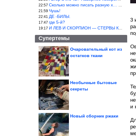
Сколько можно писать разную х… йню? Автор что то обкурился?
22:57
Чушь!
21:59
ДЕ -БИЛЫ.
22:41
3 
где 5-й?
17:47
ра
И ЛЕВ И СКОРПИОН — СТЕРВЫ КАКИХ ЕЩЕ ПОИСКАТЬ НАДО
19:17
по
Супертемы
Ов
Очаровательный кот из
не
остатков ткани
Юмор из интернета
ок
жи
пр
Необычные бытовые
Те
секреты
бу
Смешные кошки
не
и 
Новый сборник ржаки
Дл
ре
Что умел каждый советский школьник
ме