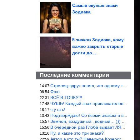
Самые скупые знаки
Зодиака
5 знаков Зодиака, кому
важно закрыть старые
долги до...
Последние комментарии
Стрелец-вдруг понял, что одному то и жить легче.
14:07
Факт.
08:54
ВСЁ В ТОЧКУ!!!
22:31
ЧУШЬ! Каждый знак привлекателен! И среди Весов, Близнецов встреч
17:48
ч у ш ь!
18:17
Подтверждаю! Со всеми знаком и все одиноки и Я )))
13:43
Земной, воздушный., водный… ))) выбери сам трех из 9 )))
15:57
В очередной раз Глоба выдает ЛЯП! А корректоры, редакторы пропус
15:56
Ну, и какие это три знака?
13:16
Автор а кто ты? Наверное Козерог… Рога жена Рыба наставила ))
22:59