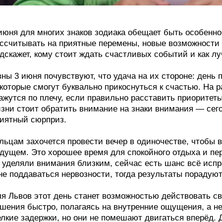
июня для многих знаков зодиака обещает быть особенно
ссчитывать на приятные перемены, новые возможности 
дскажет, кому стоит ждать счастливых событий и как лу
ны 3 июня почувствуют, что удача на их стороне: день
которые смогут буквально прикоснуться к счастью. На 
ажутся по плечу, если правильно расставить приоритеты
зни стоит обратить внимание на знаки внимания — сег
иятный сюрприз.
льцам захочется провести вечер в одиночестве, чтобы 
дущем. Это хорошее время для спокойного отдыха и п
 уделяли внимания близким, сейчас есть шанс всё испр
не поддаваться нервозности, тогда результаты порадуют
я Львов этот день станет возможностью действовать с
шения быстро, полагаясь на внутренние ощущения, а не 
лкие задержки, но они не помешают двигаться вперёд. 