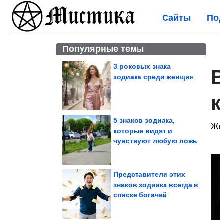
Сайты
По
Популярные темы
3 роковых знака
зодиака среди женщин
5 знаков зодиака,
Жи
которые видят и
чувствуют любую ложь
Представители этих
знаков зодиака всегда в
списке богачей