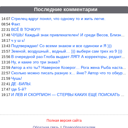
Последние комментарии
Стрелец-вдруг понял, что одному то и жить легче.
14:07
Факт.
08:54
ВСЁ В ТОЧКУ!!!
22:31
ЧУШЬ! Каждый знак привлекателен! И среди Весов, Близнецов встреч
17:48
ч у ш ь!
18:17
Подтверждаю! Со всеми знаком и все одиноки и Я )))
13:43
Земной, воздушный., водный… ))) выбери сам трех из 9 )))
15:57
В очередной раз Глоба выдает ЛЯП! А корректоры, редакторы пропус
15:56
Ну, и какие это три знака?
13:16
Автор а кто ты? Наверное Козерог… Рога жена Рыба наставила ))
22:59
Сколько можно писать разную х… йню? Автор что то обкурился?
22:57
Чушь!
21:59
ДЕ -БИЛЫ.
22:41
где 5-й?
17:47
И ЛЕВ И СКОРПИОН — СТЕРВЫ КАКИХ ЕЩЕ ПОИСКАТЬ НАДО
19:17
Полная версия сайта
Обратная связь
|
Правообладателям