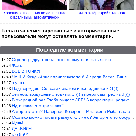
Хорошие отношения не делают нас
Умер актёр Юрий Смирнов
счастливыми автоматически
Только зарегистрированные и авторизованные
пользователи могут оставлять комментарии.
Последние комментарии
Стрелец-вдруг понял, что одному то и жить легче.
14:07
Факт.
08:54
ВСЁ В ТОЧКУ!!!
22:31
ЧУШЬ! Каждый знак привлекателен! И среди Весов, Близнецов встреч
17:48
ч у ш ь!
18:17
Подтверждаю! Со всеми знаком и все одиноки и Я )))
13:43
Земной, воздушный., водный… ))) выбери сам трех из 9 )))
15:57
В очередной раз Глоба выдает ЛЯП! А корректоры, редакторы пропус
15:56
Ну, и какие это три знака?
13:16
Автор а кто ты? Наверное Козерог… Рога жена Рыба наставила ))
22:59
Сколько можно писать разную х… йню? Автор что то обкурился?
22:57
Чушь!
21:59
ДЕ -БИЛЫ.
22:41
где 5-й?
17:47