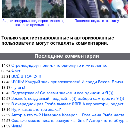
8 архитектурных шедевров планеты,
Пашинян подал в отставку
которые приводят в...
Только зарегистрированные и авторизованные
пользователи могут оставлять комментарии.
Последние комментарии
Стрелец-вдруг понял, что одному то и жить легче.
14:07
Факт.
08:54
ВСЁ В ТОЧКУ!!!
22:31
ЧУШЬ! Каждый знак привлекателен! И среди Весов, Близнецов встреч
17:48
ч у ш ь!
18:17
Подтверждаю! Со всеми знаком и все одиноки и Я )))
13:43
Земной, воздушный., водный… ))) выбери сам трех из 9 )))
15:57
В очередной раз Глоба выдает ЛЯП! А корректоры, редакторы пропус
15:56
Ну, и какие это три знака?
13:16
Автор а кто ты? Наверное Козерог… Рога жена Рыба наставила ))
22:59
Сколько можно писать разную х… йню? Автор что то обкурился?
22:57
Чушь!
21:59