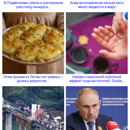
В Подмосковье убили и расчленили
Кому категорически нельзя пить
участницу конкурса...
много жидкости в жару
Этим зразам из Литвы нет равных –
Найден серьезный побочный
делюсь рецептом....
эффект подсластителей. Особо...